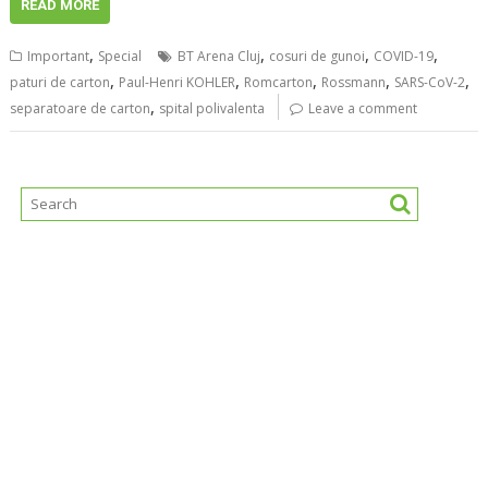
READ MORE
,
,
,
,
Important
Special
BT Arena Cluj
cosuri de gunoi
COVID-19
,
,
,
,
,
paturi de carton
Paul-Henri KOHLER
Romcarton
Rossmann
SARS-CoV-2
,
separatoare de carton
spital polivalenta
Leave a comment