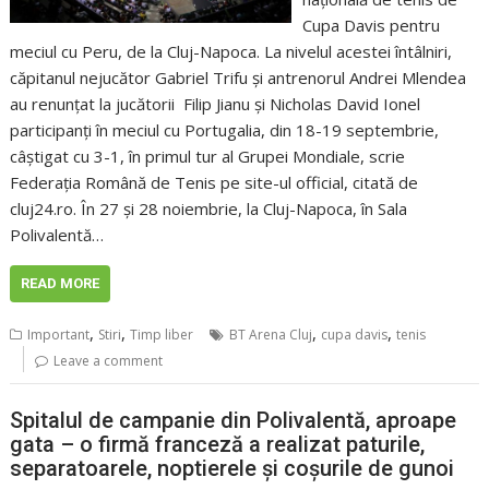
Cupa Davis pentru
meciul cu Peru, de la Cluj-Napoca. La nivelul acestei întâlniri,
căpitanul nejucător Gabriel Trifu şi antrenorul Andrei Mlendea
au renunţat la jucătorii Filip Jianu şi Nicholas David Ionel
participanți în meciul cu Portugalia, din 18-19 septembrie,
câştigat cu 3-1, în primul tur al Grupei Mondiale, scrie
Federaţia Română de Tenis pe site-ul official, citată de
cluj24.ro. În 27 şi 28 noiembrie, la Cluj-Napoca, în Sala
Polivalentă…
READ MORE
,
,
,
,
Important
Stiri
Timp liber
BT Arena Cluj
cupa davis
tenis
Leave a comment
Spitalul de campanie din Polivalentă, aproape
gata – o firmă franceză a realizat paturile,
separatoarele, noptierele și coșurile de gunoi