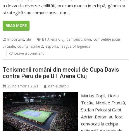
a dezvolta diverse abilități, precum munca în echipă, gândirea
strategică sau comunicarea, dar…
READ MORE
,
,
,
Important
Stiri
BT Arena Cluj
campus crown
competiție jocuri
,
,
,
virtuale
counter strike 2
esports
league of legends
Leave a comment
Tenismenii români din meciul de Cupa Davis
contra Peru de pe BT Arena Cluj
25 noiembrie 2021
daniel.sarbu
Marius Copil, Horia
Tecău, Nicolae Frunză,
Ştefan Paloşi şi Gabi
Adrian Boitan au fost
convocaţi la echipa
națională de tenis de