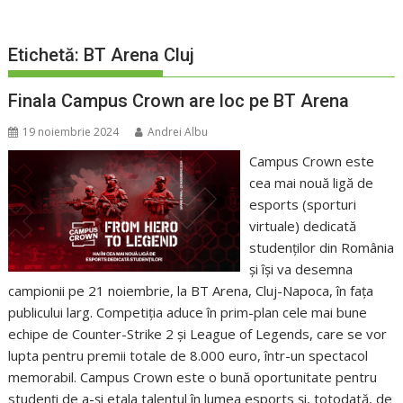
Etichetă:
BT Arena Cluj
Finala Campus Crown are loc pe BT Arena
19 noiembrie 2024
Andrei Albu
Campus Crown este
cea mai nouă ligă de
esports (sporturi
virtuale) dedicată
studenților din România
și își va desemna
campionii pe 21 noiembrie, la BT Arena, Cluj-Napoca, în fața
publicului larg. Competiția aduce în prim-plan cele mai bune
echipe de Counter-Strike 2 și League of Legends, care se vor
lupta pentru premii totale de 8.000 euro, într-un spectacol
memorabil. Campus Crown este o bună oportunitate pentru
studenți de a-și etala talentul în lumea esports și, totodată, de