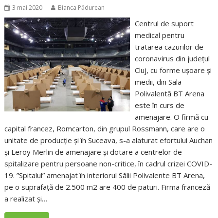
3 mai 2020
Bianca Pădurean
Centrul de suport
medical pentru
tratarea cazurilor de
coronavirus din județul
Cluj, cu forme ușoare și
medii, din Sala
Polivalentă BT Arena
este în curs de
amenajare. O firmă cu
capital francez, Romcarton, din grupul Rossmann, care are o
unitate de producție și în Suceava, s-a alaturat efortului Auchan
și Leroy Merlin de amenajare și dotare a centrelor de
spitalizare pentru persoane non-critice, în cadrul crizei COVID-
19. ”Spitalul” amenajat în interiorul Sălii Polivalente BT Arena,
pe o suprafață de 2.500 m2 are 400 de paturi. Firma franceză
a realizat și…