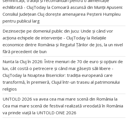
semnificații, tradiții și recomandări pentru o alimentație
echilibrată - ClujToday
la
Comoară ascunsă din Munții Apuseni:
Consiliul Județean Cluj dorește amenajarea Peșterii Humpleu
pentru publicul larg
Dezinsecție pe domeniul public din Jucu: Unde și când vor
acționa echipele de intervenție - ClujToday
la
Relațiile
economice dintre România și Regatul Țărilor de Jos, la un nivel
fără precedent de bun
Nunta la Cluj în 2026: Între meniuri de 70 de euro și opțiuni de
lux, cât costă o petrecere și când mai găsești săli libere -
ClujToday
la
Noaptea Bisericilor: tradiția europeană care
transformă, în premieră, Clujul într-un traseu al patrimoniului
religios
UNTOLD 2026 va avea cea mai mare scenă din România
la
Cea mai mare scenă de festival realizată vreodată în România
va prinde viață la UNTOLD ONE 2026