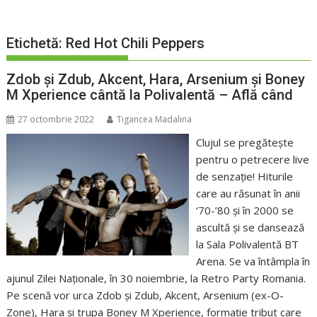
Etichetă:
Red Hot Chili Peppers
Zdob și Zdub, Akcent, Hara, Arsenium și Boney
M Xperience cântă la Polivalentă – Află când
27 octombrie 2022
Tigancea Madalina
Clujul se pregătește
pentru o petrecere live
de senzație! Hiturile
care au răsunat în anii
‘70-’80 și în 2000 se
ascultă și se dansează
la Sala Polivalentă BT
Arena. Se va întâmpla în
ajunul Zilei Naționale, în 30 noiembrie, la Retro Party Romania.
Pe scenă vor urca Zdob și Zdub, Akcent, Arsenium (ex-O-
Zone), Hara și trupa Boney M Xperience, formație tribut care