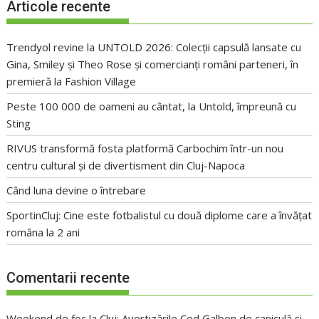
Articole recente
Trendyol revine la UNTOLD 2026: Colecții capsulă lansate cu
Gina, Smiley și Theo Rose și comercianți români parteneri, în
premieră la Fashion Village
Peste 100 000 de oameni au cântat, la Untold, împreună cu
Sting
RIVUS transformă fosta platformă Carbochim într-un nou
centru cultural și de divertisment din Cluj-Napoca
Când luna devine o întrebare
SportinCluj: Cine este fotbalistul cu două diplome care a învățat
româna la 2 ani
Comentarii recente
Weekend de foc la Cluj: Avertizările Cod Galben de caniculă și