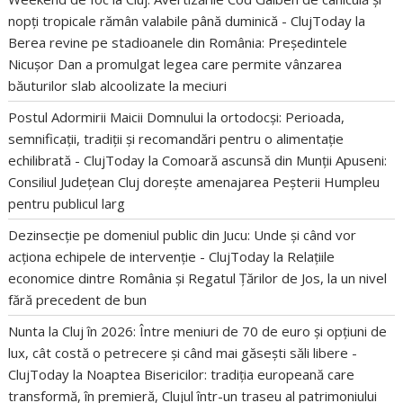
nopți tropicale rămân valabile până duminică - ClujToday
la
Berea revine pe stadioanele din România: Președintele
Nicușor Dan a promulgat legea care permite vânzarea
băuturilor slab alcoolizate la meciuri
Postul Adormirii Maicii Domnului la ortodocși: Perioada,
semnificații, tradiții și recomandări pentru o alimentație
echilibrată - ClujToday
la
Comoară ascunsă din Munții Apuseni:
Consiliul Județean Cluj dorește amenajarea Peșterii Humpleu
pentru publicul larg
Dezinsecție pe domeniul public din Jucu: Unde și când vor
acționa echipele de intervenție - ClujToday
la
Relațiile
economice dintre România și Regatul Țărilor de Jos, la un nivel
fără precedent de bun
Nunta la Cluj în 2026: Între meniuri de 70 de euro și opțiuni de
lux, cât costă o petrecere și când mai găsești săli libere -
ClujToday
la
Noaptea Bisericilor: tradiția europeană care
transformă, în premieră, Clujul într-un traseu al patrimoniului