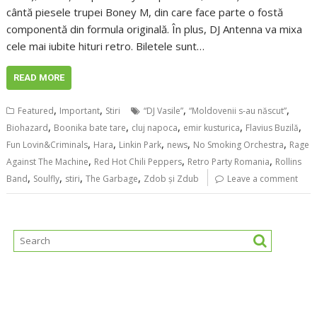
cântă piesele trupei Boney M, din care face parte o fostă
componentă din formula originală. În plus, DJ Antenna va mixa
cele mai iubite hituri retro. Biletele sunt…
READ MORE
,
,
,
,
Featured
Important
Stiri
“DJ Vasile”
“Moldovenii s-au născut”
,
,
,
,
,
Biohazard
Boonika bate tare
cluj napoca
emir kusturica
Flavius Buzilă
,
,
,
,
,
Fun Lovin&Criminals
Hara
Linkin Park
news
No Smoking Orchestra
Rage
,
,
,
Against The Machine
Red Hot Chili Peppers
Retro Party Romania
Rollins
,
,
,
,
Band
Soulfly
stiri
The Garbage
Zdob și Zdub
Leave a comment