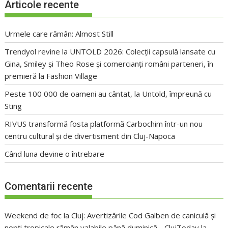
Articole recente
Urmele care rămân: Almost Still
Trendyol revine la UNTOLD 2026: Colecții capsulă lansate cu
Gina, Smiley și Theo Rose și comercianți români parteneri, în
premieră la Fashion Village
Peste 100 000 de oameni au cântat, la Untold, împreună cu
Sting
RIVUS transformă fosta platformă Carbochim într-un nou
centru cultural și de divertisment din Cluj-Napoca
Când luna devine o întrebare
Comentarii recente
Weekend de foc la Cluj: Avertizările Cod Galben de caniculă și
nopți tropicale rămân valabile până duminică - ClujToday
la