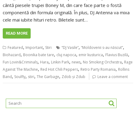
cântă piesele trupei Boney M, din care face parte o fostă
componentă din formula originală. În plus, DJ Antenna va mixa
cele mai iubite hituri retro. Biletele sunt…
READ MORE
,
,
,
,
Featured
Important
Stiri
“DJ Vasile”
“Moldovenii s-au născut”
,
,
,
,
,
Biohazard
Boonika bate tare
cluj napoca
emir kusturica
Flavius Buzilă
,
,
,
,
,
Fun Lovin&Criminals
Hara
Linkin Park
news
No Smoking Orchestra
Rage
,
,
,
Against The Machine
Red Hot Chili Peppers
Retro Party Romania
Rollins
,
,
,
,
Band
Soulfly
stiri
The Garbage
Zdob și Zdub
Leave a comment