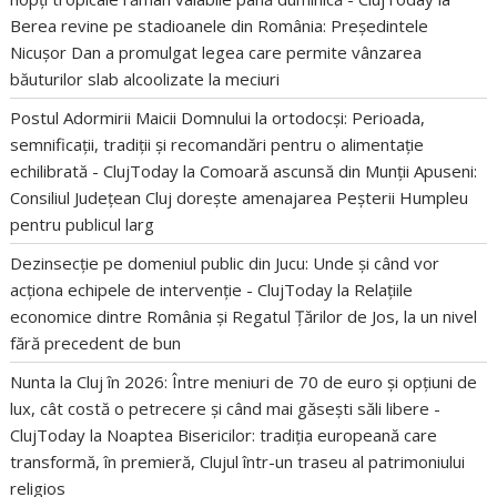
Berea revine pe stadioanele din România: Președintele
Nicușor Dan a promulgat legea care permite vânzarea
băuturilor slab alcoolizate la meciuri
Postul Adormirii Maicii Domnului la ortodocși: Perioada,
semnificații, tradiții și recomandări pentru o alimentație
echilibrată - ClujToday
la
Comoară ascunsă din Munții Apuseni:
Consiliul Județean Cluj dorește amenajarea Peșterii Humpleu
pentru publicul larg
Dezinsecție pe domeniul public din Jucu: Unde și când vor
acționa echipele de intervenție - ClujToday
la
Relațiile
economice dintre România și Regatul Țărilor de Jos, la un nivel
fără precedent de bun
Nunta la Cluj în 2026: Între meniuri de 70 de euro și opțiuni de
lux, cât costă o petrecere și când mai găsești săli libere -
ClujToday
la
Noaptea Bisericilor: tradiția europeană care
transformă, în premieră, Clujul într-un traseu al patrimoniului
religios