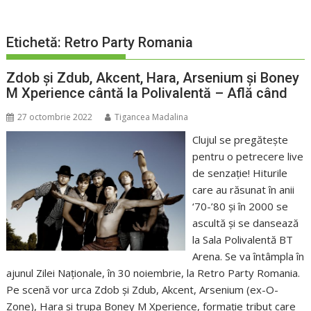
Etichetă:
Retro Party Romania
Zdob și Zdub, Akcent, Hara, Arsenium și Boney
M Xperience cântă la Polivalentă – Află când
27 octombrie 2022
Tigancea Madalina
Clujul se pregătește
pentru o petrecere live
de senzație! Hiturile
care au răsunat în anii
‘70-’80 și în 2000 se
ascultă și se dansează
la Sala Polivalentă BT
Arena. Se va întâmpla în
ajunul Zilei Naționale, în 30 noiembrie, la Retro Party Romania.
Pe scenă vor urca Zdob și Zdub, Akcent, Arsenium (ex-O-
Zone), Hara și trupa Boney M Xperience, formație tribut care