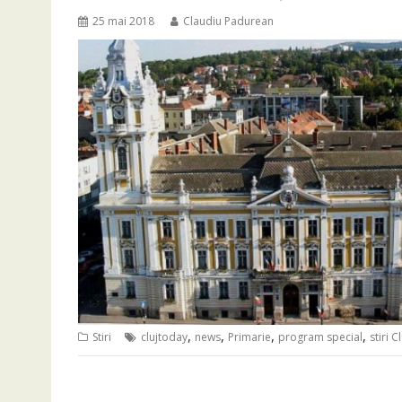
25 mai 2018
Claudiu Padurean
,
,
,
,
Stiri
clujtoday
news
Primarie
program special
stiri Cl