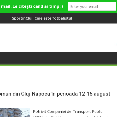
ine este fotbalistul cu două diplome care a învățat româna la 2 
Compania de Apă Someș
comun din Cluj-Napoca în perioada 12-15 august
Potrivit Companiei de Transport Public