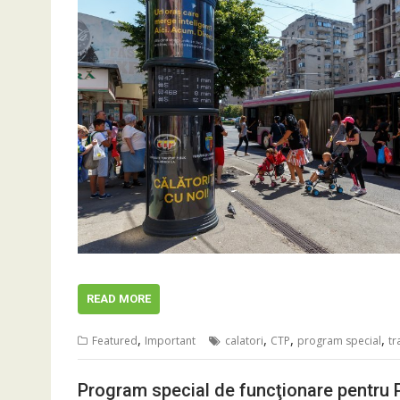
READ MORE
,
,
,
,
Featured
Important
calatori
CTP
program special
tr
Program special de funcţionare pentru 