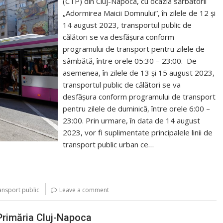
(CTP) din Cluj-Napoca, cu ocazia sărbătorii
„Adormirea Maicii Domnului”, în zilele de 12 și
14 august 2023, transportul public de
călători se va desfăşura conform
programului de transport pentru zilele de
sâmbătă, între orele 05:30 – 23:00. De
asemenea, în zilele de 13 și 15 august 2023,
transportul public de călători se va
desfăşura conform programului de transport
pentru zilele de duminică, între orele 6:00 –
23:00. Prin urmare, în data de 14 august
2023, vor fi suplimentate principalele linii de
transport public urban ce…
ansport public
Leave a comment
Primăria Cluj-Napoca