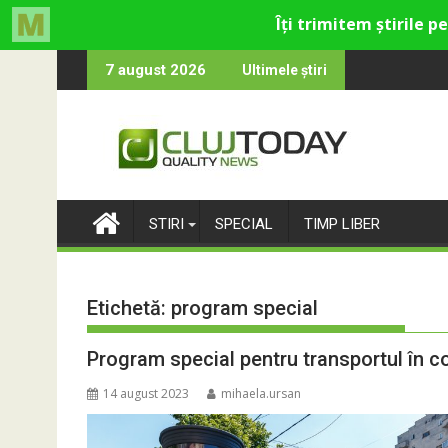
Skip
tru cultural și de divertisment din Cluj-Napoca
luna devine o întrebare
SportinCluj: C
7 august 2026
Ultimele știri
to
content
STIRI
SPECIAL
TIMP LIBER
Etichetă:
program special
Program special pentru transportul în 
14 august 2023
mihaela.ursan