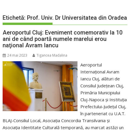
Etichetă:
Prof. Univ. Dr Universitatea din Oradea
Aeroportul Cluj: Eveniment comemorativ la 10
ani de când poartă numele marelui erou
naţional Avram Iancu
24 mai 2023
Tigancea Madalina
Aeroportul
Internațional Avram
Iancu Cluj, alături de
Consiliul Județean Cluj,
Primăria Municipiului
Cluj-Napoca și Instituția
Prefectului-Județul Cluj,
în parteneriat cu U.A.T.
BLAJ-Consiliul Local, Asociația Concordia Transilvania și
Asociația Identitate Culturală temporană, au marcat astăzi un