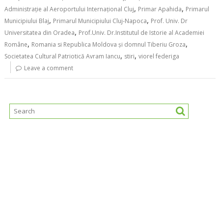
,
,
Administrație al Aeroportului Internațional Cluj
Primar Apahida
Primarul
,
,
Municipiului Blaj
Primarul Municipiului Cluj-Napoca
Prof. Univ. Dr
,
Universitatea din Oradea
Prof.Univ. Dr.Institutul de Istorie al Academiei
,
,
Române
Romania si Republica Moldova şi domnul Tiberiu Groza
,
,
Societatea Cultural Patriotică Avram Iancu
stiri
viorel federiga
Leave a comment