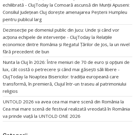
echilibrată - ClujToday
la
Comoară ascunsă din Munții Apuseni:
Consiliul Județean Cluj dorește amenajarea Peșterii Humpleu
pentru publicul larg
Dezinsecție pe domeniul public din Jucu: Unde și când vor
acționa echipele de intervenție - ClujToday
la
Relațiile
economice dintre România și Regatul Țărilor de Jos, la un nivel
fără precedent de bun
Nunta la Cluj în 2026: Între meniuri de 70 de euro și opțiuni de
lux, cât costă o petrecere și când mai găsești săli libere -
ClujToday
la
Noaptea Bisericilor: tradiția europeană care
transformă, în premieră, Clujul într-un traseu al patrimoniului
religios
UNTOLD 2026 va avea cea mai mare scenă din România
la
Cea mai mare scenă de festival realizată vreodată în România
va prinde viață la UNTOLD ONE 2026