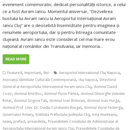
eveniment comemorativ, dedicat personalității istorice, a celui
ce a fost Avram Iancu. Momentul aniversar, “Dezvelirea
bustului lui Avram Iancu la Aeroportul Internațional Avram
Iancu Cluj” are o deosebită însemnătate pentru imaginea și
renumele aeroportului, dar și pentru întreaga comunitate
clujeană. Avram Iancu este considerat cel mai mare erou
naţional al românilor din Transilvania, iar memoria…
READ MORE
,
,
,
Featured
Important
Stiri
Aeroportul International Cluj Napoca
,
,
Asociaţia Identitate Culturală Contemporană
cluj napoca
Directorul
,
General al Aeroportului Internațional Avram Iancu Cluj
domnul David
,
,
,
Ciceo
domnul Emil Boc
domnul Florin Pârlea
domnul Gheorghe Valentin
,
,
,
,
Rotar
domnul Grigore Fati
domnul Ioan Bolovan
domnul Ioan Horga
,
,
domnul Prof. Univ. Dr. Ovidiu Constantin Bunget
domnul Viorel Federiga
,
,
,
Guvernator Rotary
Instituţia Prefectului Judeţului Cluj
irina munteanu
,
,
,
news
prefect
presedinte
Preşedintele Consiliului de Administraţie al
,
Aeroportului Internaţional Avram Iancu Cluj
Președintele Consiliului de