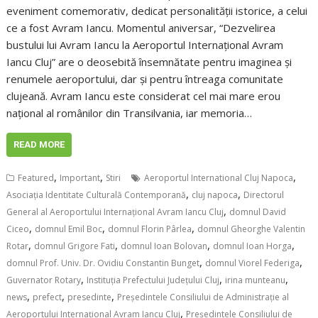
eveniment comemorativ, dedicat personalității istorice, a celui
ce a fost Avram Iancu. Momentul aniversar, “Dezvelirea
bustului lui Avram Iancu la Aeroportul Internațional Avram
Iancu Cluj” are o deosebită însemnătate pentru imaginea și
renumele aeroportului, dar și pentru întreaga comunitate
clujeană. Avram Iancu este considerat cel mai mare erou
naţional al românilor din Transilvania, iar memoria…
READ MORE
,
,
,
Featured
Important
Stiri
Aeroportul International Cluj Napoca
,
,
Asociaţia Identitate Culturală Contemporană
cluj napoca
Directorul
,
General al Aeroportului Internațional Avram Iancu Cluj
domnul David
,
,
,
Ciceo
domnul Emil Boc
domnul Florin Pârlea
domnul Gheorghe Valentin
,
,
,
,
Rotar
domnul Grigore Fati
domnul Ioan Bolovan
domnul Ioan Horga
,
,
domnul Prof. Univ. Dr. Ovidiu Constantin Bunget
domnul Viorel Federiga
,
,
,
Guvernator Rotary
Instituţia Prefectului Judeţului Cluj
irina munteanu
,
,
,
news
prefect
presedinte
Preşedintele Consiliului de Administraţie al
,
Aeroportului Internaţional Avram Iancu Cluj
Președintele Consiliului de