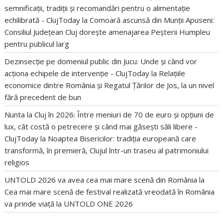
semnificații, tradiții și recomandări pentru o alimentație
echilibrată - ClujToday
la
Comoară ascunsă din Munții Apuseni:
Consiliul Județean Cluj dorește amenajarea Peșterii Humpleu
pentru publicul larg
Dezinsecție pe domeniul public din Jucu: Unde și când vor
acționa echipele de intervenție - ClujToday
la
Relațiile
economice dintre România și Regatul Țărilor de Jos, la un nivel
fără precedent de bun
Nunta la Cluj în 2026: Între meniuri de 70 de euro și opțiuni de
lux, cât costă o petrecere și când mai găsești săli libere -
ClujToday
la
Noaptea Bisericilor: tradiția europeană care
transformă, în premieră, Clujul într-un traseu al patrimoniului
religios
UNTOLD 2026 va avea cea mai mare scenă din România
la
Cea mai mare scenă de festival realizată vreodată în România
va prinde viață la UNTOLD ONE 2026