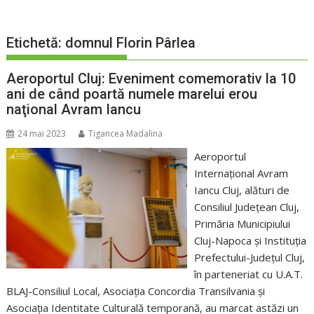
Etichetă:
domnul Florin Pârlea
Aeroportul Cluj: Eveniment comemorativ la 10
ani de când poartă numele marelui erou
naţional Avram Iancu
24 mai 2023
Tigancea Madalina
Aeroportul
Internațional Avram
Iancu Cluj, alături de
Consiliul Județean Cluj,
Primăria Municipiului
Cluj-Napoca și Instituția
Prefectului-Județul Cluj,
în parteneriat cu U.A.T.
BLAJ-Consiliul Local, Asociația Concordia Transilvania și
Asociația Identitate Culturală temporană, au marcat astăzi un