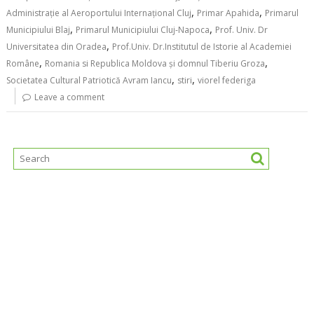
,
,
Administrație al Aeroportului Internațional Cluj
Primar Apahida
Primarul
,
,
Municipiului Blaj
Primarul Municipiului Cluj-Napoca
Prof. Univ. Dr
,
Universitatea din Oradea
Prof.Univ. Dr.Institutul de Istorie al Academiei
,
,
Române
Romania si Republica Moldova şi domnul Tiberiu Groza
,
,
Societatea Cultural Patriotică Avram Iancu
stiri
viorel federiga
Leave a comment