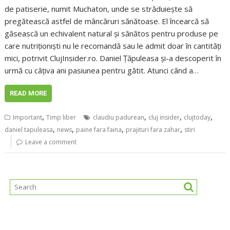
de patiserie, numit Muchaton, unde se străduiește să
pregătească astfel de mâncăruri sănătoase. El încearcă să
găsească un echivalent natural și sănătos pentru produse pe
care nutriționiști nu le recomandă sau le admit doar în cantități
mici, potrivit ClujInsider.ro. Daniel Țăpuleasa și-a descoperit în
urmă cu câțiva ani pasiunea pentru gătit. Atunci când a…
READ MORE
,
,
,
,
Important
Timp liber
claudiu padurean
cluj insider
clujtoday
,
,
,
,
daniel tapuleasa
news
paine fara faina
prajituri fara zahar
stiri
Leave a comment