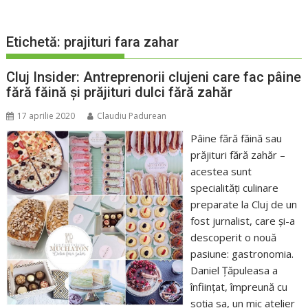
Etichetă:
prajituri fara zahar
Cluj Insider: Antreprenorii clujeni care fac pâine
fără făină și prăjituri dulci fără zahăr
17 aprilie 2020
Claudiu Padurean
Pâine fără făină sau
prăjituri fără zahăr –
acestea sunt
specialități culinare
preparate la Cluj de un
fost jurnalist, care și-a
descoperit o nouă
pasiune: gastronomia.
Daniel Țăpuleasa a
înființat, împreună cu
soția sa, un mic atelier