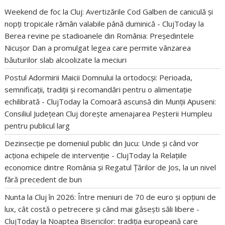
Weekend de foc la Cluj: Avertizările Cod Galben de caniculă și
nopți tropicale rămân valabile până duminică - ClujToday
la
Berea revine pe stadioanele din România: Președintele
Nicușor Dan a promulgat legea care permite vânzarea
băuturilor slab alcoolizate la meciuri
Postul Adormirii Maicii Domnului la ortodocși: Perioada,
semnificații, tradiții și recomandări pentru o alimentație
echilibrată - ClujToday
la
Comoară ascunsă din Munții Apuseni:
Consiliul Județean Cluj dorește amenajarea Peșterii Humpleu
pentru publicul larg
Dezinsecție pe domeniul public din Jucu: Unde și când vor
acționa echipele de intervenție - ClujToday
la
Relațiile
economice dintre România și Regatul Țărilor de Jos, la un nivel
fără precedent de bun
Nunta la Cluj în 2026: Între meniuri de 70 de euro și opțiuni de
lux, cât costă o petrecere și când mai găsești săli libere -
ClujToday
la
Noaptea Bisericilor: tradiția europeană care