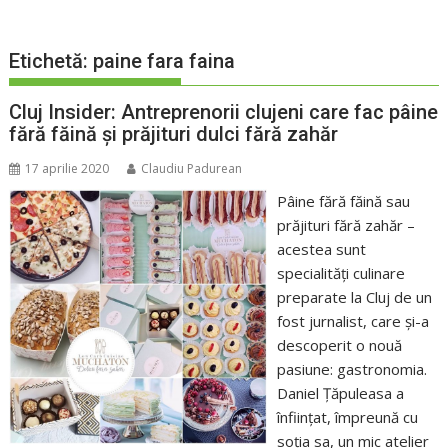
Etichetă:
paine fara faina
Cluj Insider: Antreprenorii clujeni care fac pâine
fără făină și prăjituri dulci fără zahăr
17 aprilie 2020
Claudiu Padurean
Pâine fără făină sau
prăjituri fără zahăr –
acestea sunt
specialități culinare
preparate la Cluj de un
fost jurnalist, care și-a
descoperit o nouă
pasiune: gastronomia.
Daniel Țăpuleasa a
înființat, împreună cu
soția sa, un mic atelier