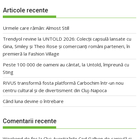
Articole recente
Urmele care rămân: Almost Still
Trendyol revine la UNTOLD 2026: Colecții capsulă lansate cu
Gina, Smiley și Theo Rose și comercianți români parteneri, în
premieră la Fashion Village
Peste 100 000 de oameni au cântat, la Untold, împreună cu
Sting
RIVUS transformă fosta platformă Carbochim într-un nou
centru cultural și de divertisment din Cluj-Napoca
Când luna devine o întrebare
Comentarii recente
Weekend de foc la Cluj: Avertizările Cod Galben de caniculă și