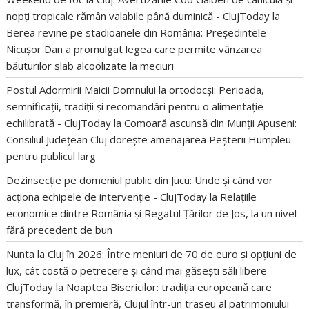
nopți tropicale rămân valabile până duminică - ClujToday
la
Berea revine pe stadioanele din România: Președintele
Nicușor Dan a promulgat legea care permite vânzarea
băuturilor slab alcoolizate la meciuri
Postul Adormirii Maicii Domnului la ortodocși: Perioada,
semnificații, tradiții și recomandări pentru o alimentație
echilibrată - ClujToday
la
Comoară ascunsă din Munții Apuseni:
Consiliul Județean Cluj dorește amenajarea Peșterii Humpleu
pentru publicul larg
Dezinsecție pe domeniul public din Jucu: Unde și când vor
acționa echipele de intervenție - ClujToday
la
Relațiile
economice dintre România și Regatul Țărilor de Jos, la un nivel
fără precedent de bun
Nunta la Cluj în 2026: Între meniuri de 70 de euro și opțiuni de
lux, cât costă o petrecere și când mai găsești săli libere -
ClujToday
la
Noaptea Bisericilor: tradiția europeană care
transformă, în premieră, Clujul într-un traseu al patrimoniului