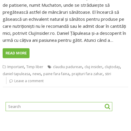
de patiserie, numit Muchaton, unde se străduiește să
pregătească astfel de mâncăruri sănătoase. El încearcă să
găsească un echivalent natural și sănătos pentru produse pe
care nutriționiști nu le recomandă sau le admit doar în cantități
mici, potrivit ClujInsider.ro. Daniel Țăpuleasa și-a descoperit în
urmă cu câțiva ani pasiunea pentru gătit. Atunci când a…
READ MORE
,
,
,
,
Important
Timp liber
claudiu padurean
cluj insider
clujtoday
,
,
,
,
daniel tapuleasa
news
paine fara faina
prajituri fara zahar
stiri
Leave a comment