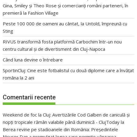
Gina, Smiley și Theo Rose și comercianți români parteneri, în
premieră la Fashion Village
Peste 100 000 de oameni au cântat, la Untold, împreună cu
Sting
RIVUS transformă fosta platformă Carbochim într-un nou
centru cultural și de divertisment din Cluj-Napoca
Când luna devine o întrebare
SportinCluj: Cine este fotbalistul cu două diplome care a învățat
româna la 2 ani
Comentarii recente
Weekend de foc la Cluj: Avertizările Cod Galben de caniculă și
nopți tropicale rămân valabile până duminică - ClujToday
la
Berea revine pe stadioanele din România: Președintele
Nicușor Dan a promulgat legea care permite vânzarea