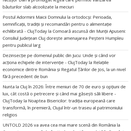
băuturilor slab alcoolizate la meciuri
Postul Adormirii Maicii Domnului la ortodocși: Perioada,
semnificații, tradiții și recomandări pentru o alimentație
echilibrată - ClujToday
la
Comoară ascunsă din Munții Apuseni:
Consiliul Județean Cluj dorește amenajarea Peșterii Humpleu
pentru publicul larg
Dezinsecție pe domeniul public din Jucu: Unde și când vor
acționa echipele de intervenție - ClujToday
la
Relațiile
economice dintre România și Regatul Țărilor de Jos, la un nivel
fără precedent de bun
Nunta la Cluj în 2026: Între meniuri de 70 de euro și opțiuni de
lux, cât costă o petrecere și când mai găsești săli libere -
ClujToday
la
Noaptea Bisericilor: tradiția europeană care
transformă, în premieră, Clujul într-un traseu al patrimoniului
religios
UNTOLD 2026 va avea cea mai mare scenă din România
la