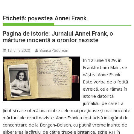
Etichetă:
povestea Annei Frank
Pagina de istorie: Jurnalul Annei Frank, o
mărturie inocentă a ororilor naziste
12 iunie 2020
Bianca Pădurean
În 12 iunie 1929, în
Frankfurt am Main, se
năștea Anne Frank.
Este vorba de o fetiță
evreică, ce a rămas în
istorie datorită
jurnalului pe care l-a
ținut și care oferă una dintre cele mai prețioase și mai inocente
mărturii ale ororii naziste. Anne Frank a fost ucisă în lagărul de
concentrare de la Bergen-Belsen, cu puțină vreme înainte de
eliberarea lagărului de către trupele britanice, scrie RFI în