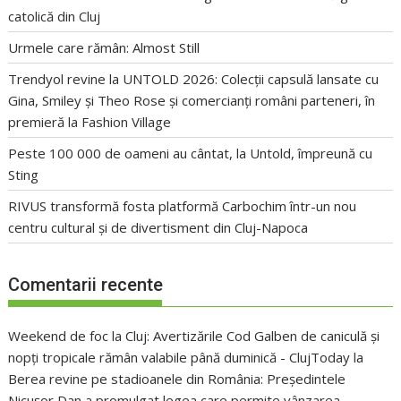
catolică din Cluj
Urmele care rămân: Almost Still
Trendyol revine la UNTOLD 2026: Colecții capsulă lansate cu
Gina, Smiley și Theo Rose și comercianți români parteneri, în
premieră la Fashion Village
Peste 100 000 de oameni au cântat, la Untold, împreună cu
Sting
RIVUS transformă fosta platformă Carbochim într-un nou
centru cultural și de divertisment din Cluj-Napoca
Comentarii recente
Weekend de foc la Cluj: Avertizările Cod Galben de caniculă și
nopți tropicale rămân valabile până duminică - ClujToday
la
Berea revine pe stadioanele din România: Președintele
Nicușor Dan a promulgat legea care permite vânzarea