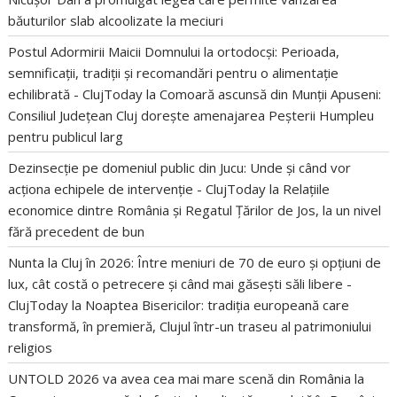
băuturilor slab alcoolizate la meciuri
Postul Adormirii Maicii Domnului la ortodocși: Perioada,
semnificații, tradiții și recomandări pentru o alimentație
echilibrată - ClujToday
la
Comoară ascunsă din Munții Apuseni:
Consiliul Județean Cluj dorește amenajarea Peșterii Humpleu
pentru publicul larg
Dezinsecție pe domeniul public din Jucu: Unde și când vor
acționa echipele de intervenție - ClujToday
la
Relațiile
economice dintre România și Regatul Țărilor de Jos, la un nivel
fără precedent de bun
Nunta la Cluj în 2026: Între meniuri de 70 de euro și opțiuni de
lux, cât costă o petrecere și când mai găsești săli libere -
ClujToday
la
Noaptea Bisericilor: tradiția europeană care
transformă, în premieră, Clujul într-un traseu al patrimoniului
religios
UNTOLD 2026 va avea cea mai mare scenă din România
la