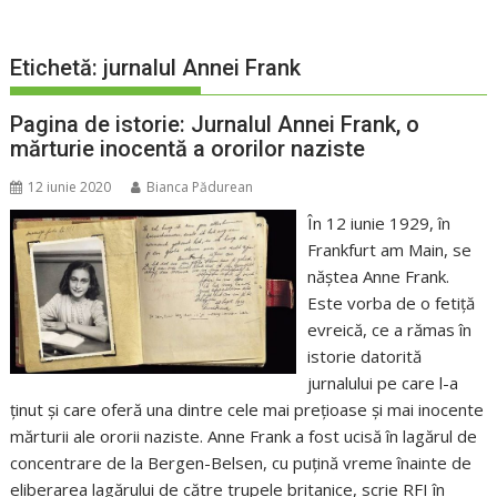
Etichetă:
jurnalul Annei Frank
Pagina de istorie: Jurnalul Annei Frank, o
mărturie inocentă a ororilor naziste
12 iunie 2020
Bianca Pădurean
În 12 iunie 1929, în
Frankfurt am Main, se
năștea Anne Frank.
Este vorba de o fetiță
evreică, ce a rămas în
istorie datorită
jurnalului pe care l-a
ținut și care oferă una dintre cele mai prețioase și mai inocente
mărturii ale ororii naziste. Anne Frank a fost ucisă în lagărul de
concentrare de la Bergen-Belsen, cu puțină vreme înainte de
eliberarea lagărului de către trupele britanice, scrie RFI în