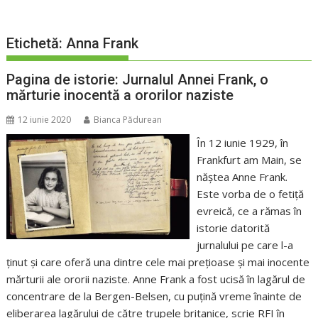
Etichetă:
Anna Frank
Pagina de istorie: Jurnalul Annei Frank, o
mărturie inocentă a ororilor naziste
12 iunie 2020
Bianca Pădurean
În 12 iunie 1929, în
Frankfurt am Main, se
năștea Anne Frank.
Este vorba de o fetiță
evreică, ce a rămas în
istorie datorită
jurnalului pe care l-a
ținut și care oferă una dintre cele mai prețioase și mai inocente
mărturii ale ororii naziste. Anne Frank a fost ucisă în lagărul de
concentrare de la Bergen-Belsen, cu puțină vreme înainte de
eliberarea lagărului de către trupele britanice, scrie RFI în