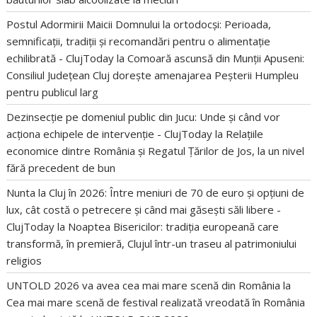
Postul Adormirii Maicii Domnului la ortodocși: Perioada,
semnificații, tradiții și recomandări pentru o alimentație
echilibrată - ClujToday
la
Comoară ascunsă din Munții Apuseni:
Consiliul Județean Cluj dorește amenajarea Peșterii Humpleu
pentru publicul larg
Dezinsecție pe domeniul public din Jucu: Unde și când vor
acționa echipele de intervenție - ClujToday
la
Relațiile
economice dintre România și Regatul Țărilor de Jos, la un nivel
fără precedent de bun
Nunta la Cluj în 2026: Între meniuri de 70 de euro și opțiuni de
lux, cât costă o petrecere și când mai găsești săli libere -
ClujToday
la
Noaptea Bisericilor: tradiția europeană care
transformă, în premieră, Clujul într-un traseu al patrimoniului
religios
UNTOLD 2026 va avea cea mai mare scenă din România
la
Cea mai mare scenă de festival realizată vreodată în România