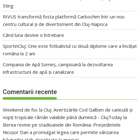
Sting
RIVUS transformă fosta platformă Carbochim într-un nou
centru cultural și de divertisment din Cluj-Napoca
Când luna devine o întrebare
SportinCluj: Cine este fotbalistul cu două diplome care a învățat
româna la 2 ani
Compania de Apă Someș, campioană la dezvoltarea
infrastructurii de apă și canalizare
Comentarii recente
Weekend de foc la Cluj: Avertizările Cod Galben de caniculă și
nopți tropicale rămân valabile până duminică - ClujToday
la
Berea revine pe stadioanele din România: Președintele
Nicușor Dan a promulgat legea care permite vânzarea
băuturilor slab alcoolizate la meciuri