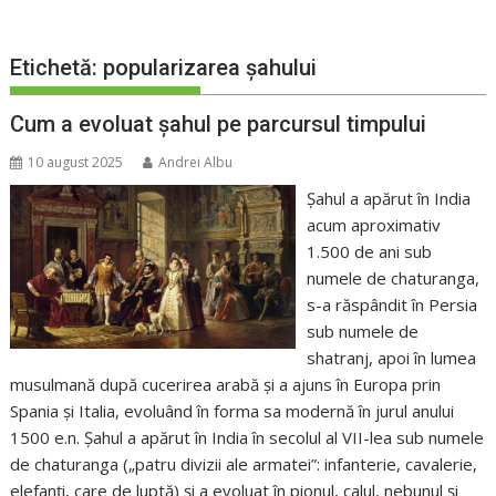
Etichetă:
popularizarea șahului
Cum a evoluat șahul pe parcursul timpului
10 august 2025
Andrei Albu
Șahul a apărut în India
acum aproximativ
1.500 de ani sub
numele de chaturanga,
s-a răspândit în Persia
sub numele de
shatranj, apoi în lumea
musulmană după cucerirea arabă și a ajuns în Europa prin
Spania și Italia, evoluând în forma sa modernă în jurul anului
1500 e.n. Șahul a apărut în India în secolul al VII-lea sub numele
de chaturanga („patru divizii ale armatei”: infanterie, cavalerie,
elefanți, care de luptă) și a evoluat în pionul, calul, nebunul și