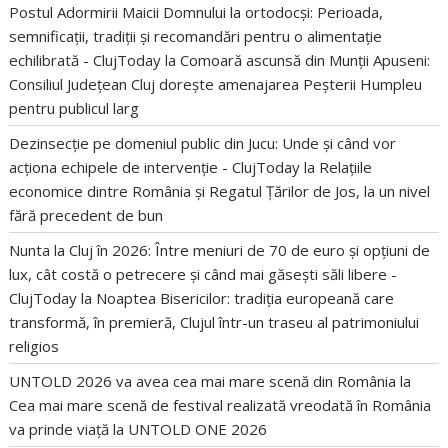
Postul Adormirii Maicii Domnului la ortodocși: Perioada,
semnificații, tradiții și recomandări pentru o alimentație
echilibrată - ClujToday
la
Comoară ascunsă din Munții Apuseni:
Consiliul Județean Cluj dorește amenajarea Peșterii Humpleu
pentru publicul larg
Dezinsecție pe domeniul public din Jucu: Unde și când vor
acționa echipele de intervenție - ClujToday
la
Relațiile
economice dintre România și Regatul Țărilor de Jos, la un nivel
fără precedent de bun
Nunta la Cluj în 2026: Între meniuri de 70 de euro și opțiuni de
lux, cât costă o petrecere și când mai găsești săli libere -
ClujToday
la
Noaptea Bisericilor: tradiția europeană care
transformă, în premieră, Clujul într-un traseu al patrimoniului
religios
UNTOLD 2026 va avea cea mai mare scenă din România
la
Cea mai mare scenă de festival realizată vreodată în România
va prinde viață la UNTOLD ONE 2026