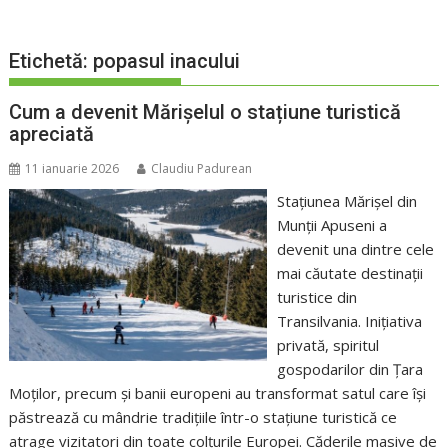
Etichetă:
popasul inacului
Cum a devenit Mărișelul o stațiune turistică
apreciată
11 ianuarie 2026
Claudiu Padurean
Stațiunea Mărișel din
Munții Apuseni a
devenit una dintre cele
mai căutate destinații
turistice din
Transilvania. Inițiativa
privată, spiritul
gospodarilor din Țara
Moților, precum și banii europeni au transformat satul care își
păstrează cu mândrie tradițiile într-o stațiune turistică ce
atrage vizitatori din toate colțurile Europei. Căderile masive de