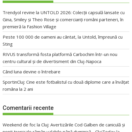
Trendyol revine la UNTOLD 2026: Colecții capsulă lansate cu
Gina, Smiley și Theo Rose și comercianți români parteneri, în
premieră la Fashion Village
Peste 100 000 de oameni au cântat, la Untold, împreună cu
Sting
RIVUS transformă fosta platformă Carbochim într-un nou
centru cultural și de divertisment din Cluj-Napoca
Când luna devine o întrebare
SportinCluj: Cine este fotbalistul cu două diplome care a învățat
româna la 2 ani
Comentarii recente
Weekend de foc la Cluj: Avertizările Cod Galben de caniculă și
nopți tropicale rămân valabile până duminică - ClujToday
la