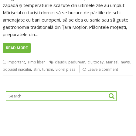
zăpadă și temperaturile scăzute din ultimele zile au umplut
Mărișelul cu turiști dornici să se bucure de pârtiile de schi
amenajate cu bani europeni, să se dea cu sania sau să guste
gastronomia tradițională din Țara Moților. Plăcintele moțești,
preparatele din…
READ MORE
,
,
,
,
,
Important
Timp liber
claudiu padurean
clujtoday
Marisel
news
,
,
,
popasul inacului
stiri
turism
viorel plesa
Leave a comment