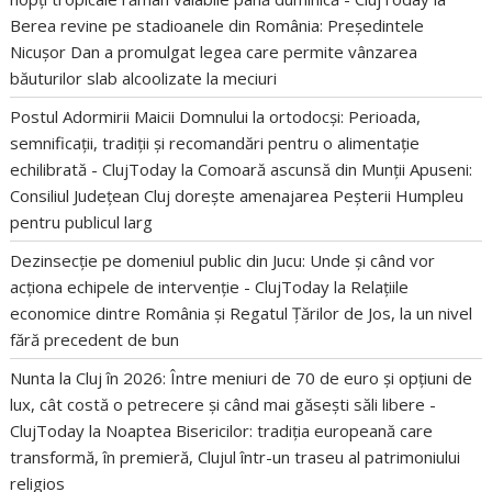
Berea revine pe stadioanele din România: Președintele
Nicușor Dan a promulgat legea care permite vânzarea
băuturilor slab alcoolizate la meciuri
Postul Adormirii Maicii Domnului la ortodocși: Perioada,
semnificații, tradiții și recomandări pentru o alimentație
echilibrată - ClujToday
la
Comoară ascunsă din Munții Apuseni:
Consiliul Județean Cluj dorește amenajarea Peșterii Humpleu
pentru publicul larg
Dezinsecție pe domeniul public din Jucu: Unde și când vor
acționa echipele de intervenție - ClujToday
la
Relațiile
economice dintre România și Regatul Țărilor de Jos, la un nivel
fără precedent de bun
Nunta la Cluj în 2026: Între meniuri de 70 de euro și opțiuni de
lux, cât costă o petrecere și când mai găsești săli libere -
ClujToday
la
Noaptea Bisericilor: tradiția europeană care
transformă, în premieră, Clujul într-un traseu al patrimoniului
religios