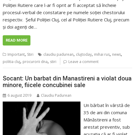
Poliției Rutiere care l-ar fi oprit ar fi acceptat să încheie
procesul-verbal de constatare pe numele soției chestorului
respectiv. Șeful Poliției Cluj, cel al Poliției Rutiere Cluj, precum
și doi agenți de…
READ MORE
,
,
,
,
,
Important
Stiri
claudiu padurean
clujtoday
mihai rus
news
,
,
politia cluj
procurorii dna
stiri
Leave a comment
Socant: Un barbat din Manastireni a violat doua
minore, fiicele concubinei sale
6 august 2019
Claudiu Padurean
Un bărbat în vârstă de
35 de ani din comuna
Mănăstireni a fost
arestat preventiv, sub
acuzaţia că ar fi violat