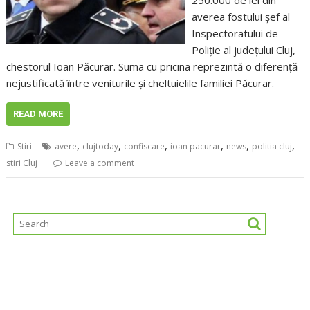
250.000 de lei din
averea fostului şef al
Inspectoratului de
Poliţie al judeţului Cluj,
chestorul Ioan Păcurar. Suma cu pricina reprezintă o diferenţă
nejustificată între veniturile şi cheltuielile familiei Păcurar.
READ MORE
,
,
,
,
,
,
Stiri
avere
clujtoday
confiscare
ioan pacurar
news
politia cluj
stiri Cluj
Leave a comment