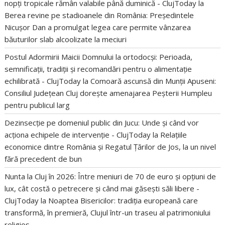
nopți tropicale rămân valabile până duminică - ClujToday
la
Berea revine pe stadioanele din România: Președintele
Nicușor Dan a promulgat legea care permite vânzarea
băuturilor slab alcoolizate la meciuri
Postul Adormirii Maicii Domnului la ortodocși: Perioada,
semnificații, tradiții și recomandări pentru o alimentație
echilibrată - ClujToday
la
Comoară ascunsă din Munții Apuseni:
Consiliul Județean Cluj dorește amenajarea Peșterii Humpleu
pentru publicul larg
Dezinsecție pe domeniul public din Jucu: Unde și când vor
acționa echipele de intervenție - ClujToday
la
Relațiile
economice dintre România și Regatul Țărilor de Jos, la un nivel
fără precedent de bun
Nunta la Cluj în 2026: Între meniuri de 70 de euro și opțiuni de
lux, cât costă o petrecere și când mai găsești săli libere -
ClujToday
la
Noaptea Bisericilor: tradiția europeană care
transformă, în premieră, Clujul într-un traseu al patrimoniului
religios