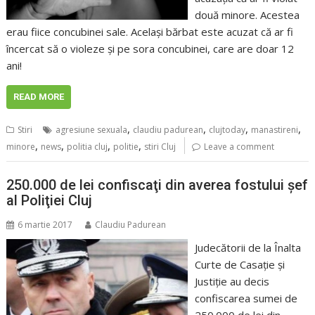
două minore. Acestea
erau fiice concubinei sale. Acelaşi bărbat este acuzat că ar fi
încercat să o violeze şi pe sora concubinei, care are doar 12
ani!
READ MORE
,
,
,
,
Stiri
agresiune sexuala
claudiu padurean
clujtoday
manastireni
,
,
,
,
minore
news
politia cluj
politie
stiri Cluj
Leave a comment
250.000 de lei confiscaţi din averea fostului şef
al Poliţiei Cluj
6 martie 2017
Claudiu Padurean
Judecătorii de la Înalta
Curte de Casaţie şi
Justiţie au decis
confiscarea sumei de