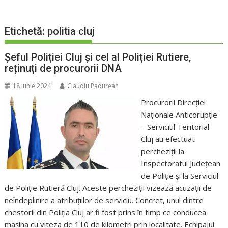
Etichetă:
politia cluj
Șeful Poliției Cluj și cel al Poliției Rutiere,
reținuți de procurorii DNA
18 iunie 2024
Claudiu Padurean
Procurorii Direcției
Naționale Anticorupție
– Serviciul Teritorial
Cluj au efectuat
percheziții la
Inspectoratul Județean
de Poliție și la Serviciul
de Poliție Rutieră Cluj. Aceste percheziții vizează acuzații de
neîndeplinire a atribuțiilor de serviciu. Concret, unul dintre
chestorii din Poliția Cluj ar fi fost prins în timp ce conducea
mașina cu viteza de 110 de kilometri prin localitate. Echipajul