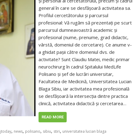
și personal al cercetătorului, precum și cadrul
general în care se desfășoară activitatea sa.
Profilul cercetătorului și parcursul
profesional: Vă rugăm să prezentați pe scurt
parcursul dumneavoastră academic și
profesional (nume, prenume, grad didactic,
vârstă, domeniul de cercetare). Ce anume v-
a ghidat pașii către domeniul dvs. de
activitate? Sunt Claudiu Matei, medic primar
neurochirurg în cadrul Spitalului MedLife
Polisano și șef de lucrări universitar,
Facultatea de Medicină, Universitatea Lucian
Blaga Sibiu, iar activitatea mea profesională
se desfășoară la intersecția dintre practica
clinică, activitatea didactică și cercetarea…
READ MORE
,
,
,
,
,
ujtoday
news
polisano
sibiu
stiri
universitatea lucian blaga