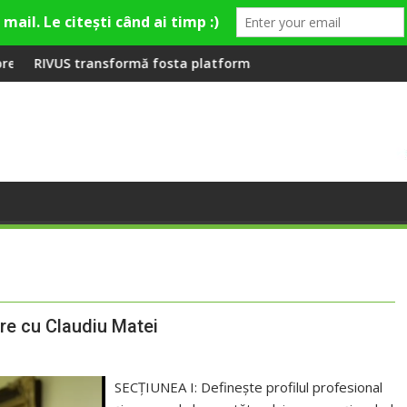
mieră la Fashion Village
rmă fosta platformă Carbochim într-un nou centru cultural și 
Când luna devine o în
re cu Claudiu Matei
SECȚIUNEA I: Definește profilul profesional