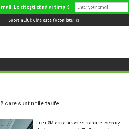
e este fotbalistul cu două diplome care a învățat româna la 2 an
Compania de Apă Someș, 
ă care sunt noile tarife
CFR Călători reintroduce trenurile Intercity