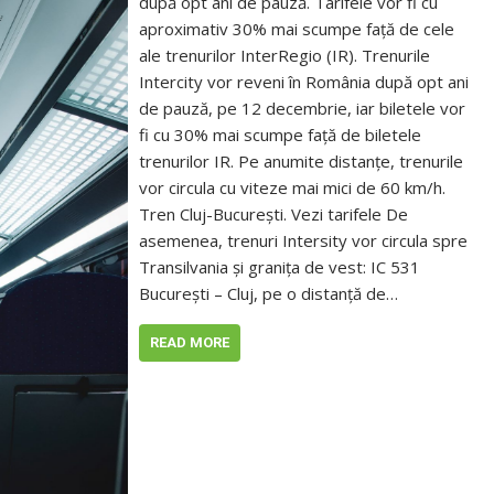
după opt ani de pauză. Tarifele vor fi cu
aproximativ 30% mai scumpe față de cele
ale trenurilor InterRegio (IR). Trenurile
Intercity vor reveni în România după opt ani
de pauză, pe 12 decembrie, iar biletele vor
fi cu 30% mai scumpe față de biletele
trenurilor IR. Pe anumite distanțe, trenurile
vor circula cu viteze mai mici de 60 km/h.
Tren Cluj-București. Vezi tarifele De
asemenea, trenuri Intersity vor circula spre
Transilvania și granița de vest: IC 531
București – Cluj, pe o distanță de…
READ MORE