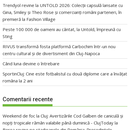
Trendyol revine la UNTOLD 2026: Colecții capsulă lansate cu
Gina, Smiley și Theo Rose și comercianți români parteneri, în
premieră la Fashion Village
Peste 100 000 de oameni au cântat, la Untold, împreună cu
Sting
RIVUS transformă fosta platformă Carbochim într-un nou
centru cultural și de divertisment din Cluj-Napoca
Când luna devine o întrebare
SportinCluj: Cine este fotbalistul cu două diplome care a învățat
româna la 2 ani
Comentarii recente
Weekend de foc la Cluj: Avertizările Cod Galben de caniculă și
nopți tropicale rămân valabile până duminică - ClujToday
la
Berea revine pe stadioanele din România: Președintele