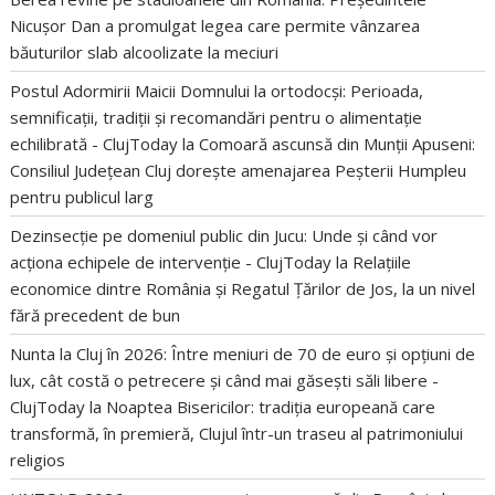
Nicușor Dan a promulgat legea care permite vânzarea
băuturilor slab alcoolizate la meciuri
Postul Adormirii Maicii Domnului la ortodocși: Perioada,
semnificații, tradiții și recomandări pentru o alimentație
echilibrată - ClujToday
la
Comoară ascunsă din Munții Apuseni:
Consiliul Județean Cluj dorește amenajarea Peșterii Humpleu
pentru publicul larg
Dezinsecție pe domeniul public din Jucu: Unde și când vor
acționa echipele de intervenție - ClujToday
la
Relațiile
economice dintre România și Regatul Țărilor de Jos, la un nivel
fără precedent de bun
Nunta la Cluj în 2026: Între meniuri de 70 de euro și opțiuni de
lux, cât costă o petrecere și când mai găsești săli libere -
ClujToday
la
Noaptea Bisericilor: tradiția europeană care
transformă, în premieră, Clujul într-un traseu al patrimoniului
religios