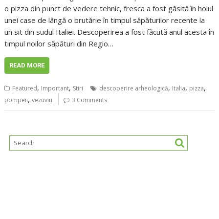
o pizza din punct de vedere tehnic, fresca a fost găsită în holul
unei case de lângă o brutărie în timpul săpăturilor recente la
un sit din sudul Italiei. Descoperirea a fost făcută anul acesta în
timpul noilor săpături din Regio…
READ MORE
,
,
,
,
,
Featured
Important
Stiri
descoperire arheologică
Italia
pizza
,
pompeii
vezuviu
3 Comments