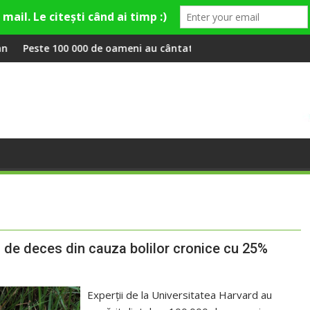
ey și Theo Rose și comercianți români parteneri, în premieră la 
 de oameni au cântat, la Untold, împreună cu Sting
RIVUS transformă fost
l de deces din cauza bolilor cronice cu 25%
Experții de la Universitatea Harvard au