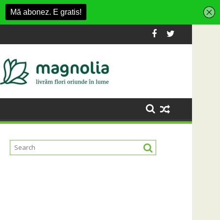
Fashion Village
a platformă Carbochim într-un nou centru cultural și de divert
Când luna devine o întrebare