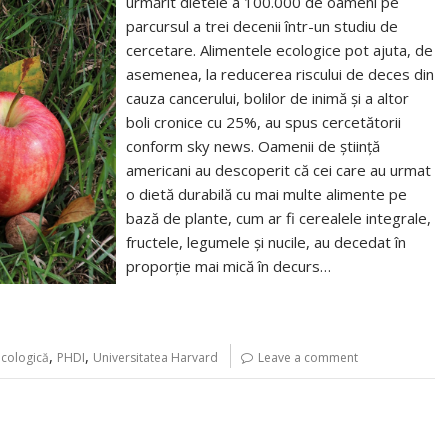
urmărit dietele a 100.000 de oameni pe
parcursul a trei decenii într-un studiu de
cercetare. Alimentele ecologice pot ajuta, de
asemenea, la reducerea riscului de deces din
cauza cancerului, bolilor de inimă și a altor
boli cronice cu 25%, au spus cercetătorii
conform sky news. Oamenii de știință
americani au descoperit că cei care au urmat
o dietă durabilă cu mai multe alimente pe
bază de plante, cum ar fi cerealele integrale,
fructele, legumele și nucile, au decedat în
proporție mai mică în decurs…
,
,
ecologică
PHDI
Universitatea Harvard
Leave a comment