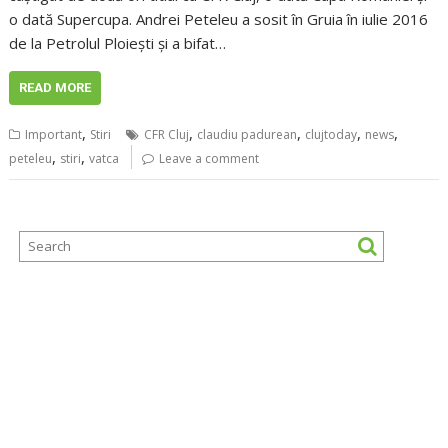
o dată Supercupa. Andrei Peteleu a sosit în Gruia în iulie 2016
de la Petrolul Ploiești și a bifat…
READ MORE
,
,
,
,
,
Important
Stiri
CFR Cluj
claudiu padurean
clujtoday
news
,
,
peteleu
stiri
vatca
Leave a comment