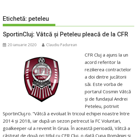
Etichetă:
peteleu
SportinCluj: Vâtcă și Peteleu pleacă de la CFR
20 ianuarie 2020
Claudiu Padurean
CFR Cluj a ajuns la un
acord referitor la
rezilierea contractelor
a doi dintre jucătorii
săi. Este vorba de
portarul Cosmin Vâtcă
și de fundașul Andrei
Peteleu, potrivit
SportinCluj.ro. ”Vâtcă a evoluat în tricoul echipei noastre între
2014 și 2018, iar după un sezon petrecut la FC Voluntari,
goalkeeper-ul a revenit în Gruia. În această perioadă, Vâtcă a
câștigat de două ori titlul cu CFR Cluj, o dată Cupa României și