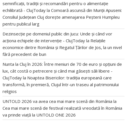
semnificații, tradiții și recomandări pentru o alimentație
echilibrată - ClujToday
la
Comoară ascunsă din Munții Apuseni:
Consiliul Județean Cluj dorește amenajarea Peșterii Humpleu
pentru publicul larg
Dezinsecție pe domeniul public din Jucu: Unde și când vor
acționa echipele de intervenție - ClujToday
la
Relațiile
economice dintre România și Regatul Țărilor de Jos, la un nivel
fără precedent de bun
Nunta la Cluj în 2026: Între meniuri de 70 de euro și opțiuni de
lux, cât costă o petrecere și când mai găsești săli libere -
ClujToday
la
Noaptea Bisericilor: tradiția europeană care
transformă, în premieră, Clujul într-un traseu al patrimoniului
religios
UNTOLD 2026 va avea cea mai mare scenă din România
la
Cea mai mare scenă de festival realizată vreodată în România
va prinde viață la UNTOLD ONE 2026