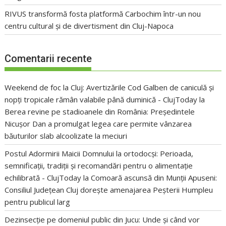
RIVUS transformă fosta platformă Carbochim într-un nou
centru cultural și de divertisment din Cluj-Napoca
Comentarii recente
Weekend de foc la Cluj: Avertizările Cod Galben de caniculă și
nopți tropicale rămân valabile până duminică - ClujToday
la
Berea revine pe stadioanele din România: Președintele
Nicușor Dan a promulgat legea care permite vânzarea
băuturilor slab alcoolizate la meciuri
Postul Adormirii Maicii Domnului la ortodocși: Perioada,
semnificații, tradiții și recomandări pentru o alimentație
echilibrată - ClujToday
la
Comoară ascunsă din Munții Apuseni:
Consiliul Județean Cluj dorește amenajarea Peșterii Humpleu
pentru publicul larg
Dezinsecție pe domeniul public din Jucu: Unde și când vor