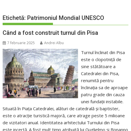
Etichetă:
Patrimoniul Mondial UNESCO
Când a fost construit turnul din Pisa
7 februarie 2025
Andrei Albu
Turnul înclinat din Pisa
este o clopotniță de
sine stătătoare a
Catedralei din Pisa,
renumită pentru
înclinația sa de aproape
patru grade din cauza
unei fundații instabile.
Situată în Piața Catedralei, alături de catedrală și baptister,
este o atracție turistică majoră, care atrage peste 5 milioane
de vizitatori anual. Identitatea arhitectului Turnului din Pisa
este incertă. A fost mult timp atribuită lui Guglielmo și Bonanno