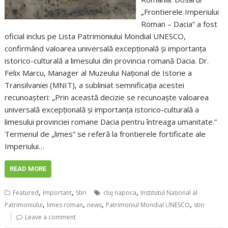
„Frontierele Imperiului
Roman – Dacia” a fost
oficial inclus pe Lista Patrimoniului Mondial UNESCO,
confirmând valoarea universală excepțională și importanța
istorico-culturală a limesului din provincia romană Dacia. Dr.
Felix Marcu, Manager al Muzeului Național de Istorie a
Transilvaniei (MNIT), a subliniat semnificația acestei
recunoașteri: „Prin această decizie se recunoaște valoarea
universală excepțională și importanța istorico-culturală a
limesului provinciei romane Dacia pentru întreaga umanitate.”
Termenul de „limes” se referă la frontierele fortificate ale
Imperiului…
READ MORE
,
,
,
Featured
Important
Stiri
cluj napoca
Institutul Național al
,
,
,
,
Patrimoniului
limes roman
news
Patrimoniul Mondial UNESCO
stiri
Leave a comment