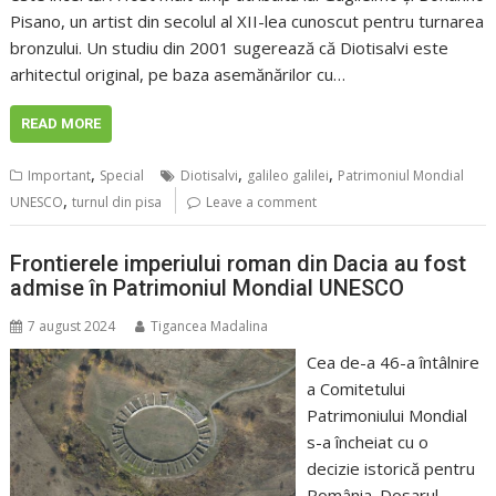
Pisano, un artist din secolul al XII-lea cunoscut pentru turnarea
bronzului. Un studiu din 2001 sugerează că Diotisalvi este
arhitectul original, pe baza asemănărilor cu…
READ MORE
,
,
,
Important
Special
Diotisalvi
galileo galilei
Patrimoniul Mondial
,
UNESCO
turnul din pisa
Leave a comment
Frontierele imperiului roman din Dacia au fost
admise în Patrimoniul Mondial UNESCO
7 august 2024
Tigancea Madalina
Cea de-a 46-a întâlnire
a Comitetului
Patrimoniului Mondial
s-a încheiat cu o
decizie istorică pentru
România. Dosarul