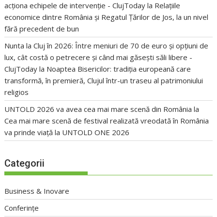
acționa echipele de intervenție - ClujToday
la
Relațiile
economice dintre România și Regatul Țărilor de Jos, la un nivel
fără precedent de bun
Nunta la Cluj în 2026: Între meniuri de 70 de euro și opțiuni de
lux, cât costă o petrecere și când mai găsești săli libere -
ClujToday
la
Noaptea Bisericilor: tradiția europeană care
transformă, în premieră, Clujul într-un traseu al patrimoniului
religios
UNTOLD 2026 va avea cea mai mare scenă din România
la
Cea mai mare scenă de festival realizată vreodată în România
va prinde viață la UNTOLD ONE 2026
Categorii
Business & Inovare
Conferințe