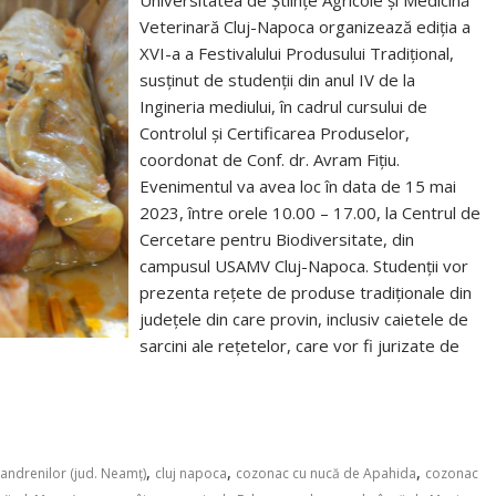
Universitatea de Științe Agricole și Medicină
Veterinară Cluj-Napoca organizează ediția a
XVI-a a Festivalului Produsului Tradițional,
susținut de studenții din anul IV de la
Ingineria mediului, în cadrul cursului de
Controlul și Certificarea Produselor,
coordonat de Conf. dr. Avram Fițiu.
Evenimentul va avea loc în data de 15 mai
2023, între orele 10.00 – 17.00, la Centrul de
Cercetare pentru Biodiversitate, din
campusul USAMV Cluj-Napoca. Studenții vor
prezenta rețete de produse tradiționale din
județele din care provin, inclusiv caietele de
sarcini ale rețetelor, care vor fi jurizate de
,
,
,
andrenilor (jud. Neamț)
cluj napoca
cozonac cu nucă de Apahida
cozonac