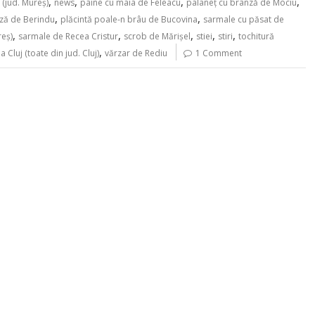
,
,
,
,
 (jud. Mureș)
news
pâine cu maia de Feleacu
palaneț cu brânză de Mociu
,
,
ză de Berindu
plăcintă poale-n brâu de Bucovina
sarmale cu păsat de
,
,
,
,
,
reș)
sarmale de Recea Cristur
scrob de Mărișel
stiei
stiri
tochitură
,
a Cluj (toate din jud. Cluj)
vărzar de Rediu
1 Comment