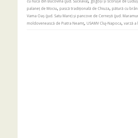
,
cu nucă din Bucovina (jud. Suceava)
gogoși și scorușe de Luduș
,
,
palaneț de Mociu
pască tradițională de Chiuza
pătură cu brân
Vama Oaș (jud. Satu Mare) și pancove de Cernești (jud. Maramu
,
,
moldovenească de Piatra Neamț
USAMV Cluj-Napoca
varză a l