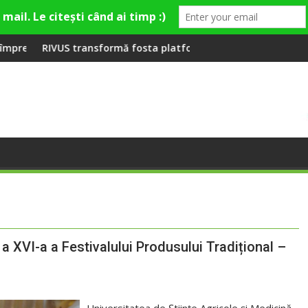
premieră la Fashion Village
sformă fosta platformă Carbochim într-un nou centru cultural 
Când luna devine o
XVI-a a Festivalului Produsului Tradițional –