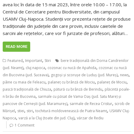
avea loc în data de 15 mai 2023, între orele 10.00 – 17.00, la
Centrul de Cercetare pentru Biodiversitate, din campusul
USAMV Cluj-Napoca. Studenții vor prezenta rețete de produse
tradiționale din județele din care provin, inclusiv caietele de
sarcini ale rețetelor, care vor fi jurizate de profesori, alături…
READ MORE
,
,
Featured
Important
Stiri
bere tradițională din Dorna Candrenilor
,
,
,
(jud. Neamț)
cluj napoca
cozonac cu nucă de Apahida
cozonac cu nucă
,
,
,
din Bucovina (jud. Suceava)
gogoși și scorușe de Luduș (jud. Mureș)
news
,
,
,
pâine cu maia de Feleacu
palaneț cu brânză de Mociu
palaneț de Mociu
,
,
pască tradițională de Chiuza
pătură cu brânză de Berindu
plăcintă poale-
,
n brâu de Bucovina
sarmale cu păsat de Vama Oaș (jud. Satu Mare) și
,
,
pancove de Cernești (jud. Maramureș)
sarmale de Recea Cristur
scrob de
,
,
,
,
Mărișel
stiei
stiri
tochitură moldovenească de Piatra Neamț
USAMV Cluj-
,
,
Napoca
varză a la Cluj (toate din jud. Cluj)
vărzar de Rediu
1 Comment