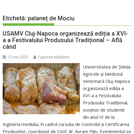
Etichetă:
palaneț de Mociu
USAMV Cluj-Napoca organizează ediția a XVI-
a a Festivalului Produsului Tradițional – Află
când
12 mai 2023
Tigancea Madalina
Universitatea de Științe
Agricole și Medicină
Veterinară Cluj-Napoca
organizează ediția a
XVI-a a Festivalului
Produsului Tradițional,
susținut de studenții
din anul IV de la
Ingineria mediului, în cadrul cursului de Controlul și Certificarea
Produselor, coordonat de Conf. dr. Avram Fițiu. Evenimentul va