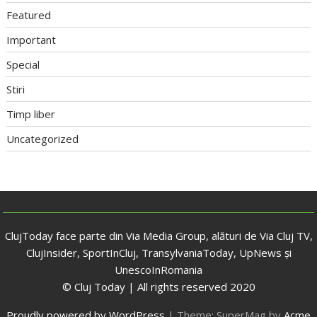
Featured
Important
Special
Stiri
Timp liber
Uncategorized
ClujToday face parte din Via Media Group, alături de Via Cluj TV,
ClujInsider, SportInCluj, TransylvaniaToday, UpNews și
UnescoInRomania
© Cluj Today | All rights reserved 2020
Proudly powered by WordPress
|
Theme: SuperMag by
Acme