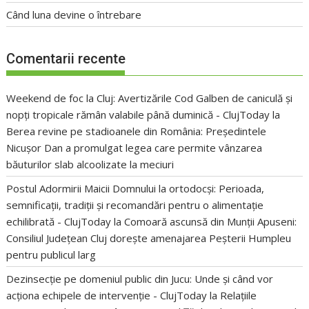
Când luna devine o întrebare
Comentarii recente
Weekend de foc la Cluj: Avertizările Cod Galben de caniculă și
nopți tropicale rămân valabile până duminică - ClujToday
la
Berea revine pe stadioanele din România: Președintele
Nicușor Dan a promulgat legea care permite vânzarea
băuturilor slab alcoolizate la meciuri
Postul Adormirii Maicii Domnului la ortodocși: Perioada,
semnificații, tradiții și recomandări pentru o alimentație
echilibrată - ClujToday
la
Comoară ascunsă din Munții Apuseni:
Consiliul Județean Cluj dorește amenajarea Peșterii Humpleu
pentru publicul larg
Dezinsecție pe domeniul public din Jucu: Unde și când vor
acționa echipele de intervenție - ClujToday
la
Relațiile