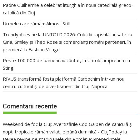
Padre Guilherme a celebrat liturghia în noua catedrală greco-
catolică din Cluj
Urmele care rămân: Almost Still
Trendyol revine la UNTOLD 2026: Colecții capsulă lansate cu
Gina, Smiley și Theo Rose și comercianți români parteneri, în
premieră la Fashion Village
Peste 100 000 de oameni au cântat, la Untold, împreună cu
Sting
RIVUS transformă fosta platformă Carbochim într-un nou
centru cultural și de divertisment din Cluj-Napoca
Comentarii recente
Weekend de foc la Cluj: Avertizările Cod Galben de caniculă și
nopți tropicale rămân valabile până duminică - ClujToday
la
Berea revine pe stadioanele din România: Președintele