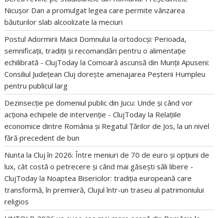
Nicușor Dan a promulgat legea care permite vânzarea
băuturilor slab alcoolizate la meciuri
Postul Adormirii Maicii Domnului la ortodocși: Perioada,
semnificații, tradiții și recomandări pentru o alimentație
echilibrată - ClujToday
la
Comoară ascunsă din Munții Apuseni:
Consiliul Județean Cluj dorește amenajarea Peșterii Humpleu
pentru publicul larg
Dezinsecție pe domeniul public din Jucu: Unde și când vor
acționa echipele de intervenție - ClujToday
la
Relațiile
economice dintre România și Regatul Țărilor de Jos, la un nivel
fără precedent de bun
Nunta la Cluj în 2026: Între meniuri de 70 de euro și opțiuni de
lux, cât costă o petrecere și când mai găsești săli libere -
ClujToday
la
Noaptea Bisericilor: tradiția europeană care
transformă, în premieră, Clujul într-un traseu al patrimoniului
religios