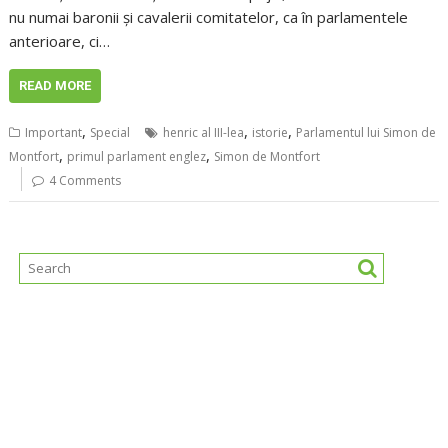
nu numai baronii și cavalerii comitatelor, ca în parlamentele
anterioare, ci…
READ MORE
,
,
,
Important
Special
henric al III-lea
istorie
Parlamentul lui Simon de
,
,
Montfort
primul parlament englez
Simon de Montfort
4 Comments