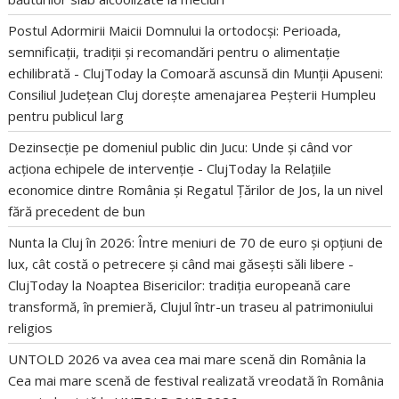
Postul Adormirii Maicii Domnului la ortodocși: Perioada,
semnificații, tradiții și recomandări pentru o alimentație
echilibrată - ClujToday
la
Comoară ascunsă din Munții Apuseni:
Consiliul Județean Cluj dorește amenajarea Peșterii Humpleu
pentru publicul larg
Dezinsecție pe domeniul public din Jucu: Unde și când vor
acționa echipele de intervenție - ClujToday
la
Relațiile
economice dintre România și Regatul Țărilor de Jos, la un nivel
fără precedent de bun
Nunta la Cluj în 2026: Între meniuri de 70 de euro și opțiuni de
lux, cât costă o petrecere și când mai găsești săli libere -
ClujToday
la
Noaptea Bisericilor: tradiția europeană care
transformă, în premieră, Clujul într-un traseu al patrimoniului
religios
UNTOLD 2026 va avea cea mai mare scenă din România
la
Cea mai mare scenă de festival realizată vreodată în România