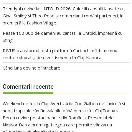
Trendyol revine la UNTOLD 2026: Colecții capsulă lansate cu
Gina, Smiley și Theo Rose și comercianți români parteneri, în
premieră la Fashion Village
Peste 100 000 de oameni au cântat, la Untold, împreună cu
Sting
RIVUS transformă fosta platformă Carbochim într-un nou
centru cultural și de divertisment din Cluj-Napoca
Când luna devine o întrebare
Comentarii recente
Weekend de foc la Cluj: Avertizările Cod Galben de caniculă și
nopți tropicale rămân valabile până duminică - ClujToday
la
Berea revine pe stadioanele din România: Președintele
Nicușor Dan a promulgat legea care permite vânzarea
băuturilor slab alcoolizate la meciuri