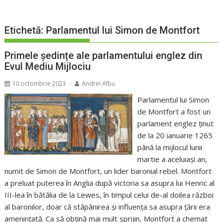
Etichetă:
Parlamentul lui Simon de Montfort
Primele ședințe ale parlamentului englez din
Evul Mediu Mijlociu
10 octombrie 2023
Andrei Albu
Parlamentul lui Simon
de Montfort a fost un
parlament englez ținut
de la 20 ianuarie 1265
până la mijlocul lunii
martie a aceluiași an,
numit de Simon de Montfort, un lider baronial rebel. Montfort
a preluat puterea în Anglia după victoria sa asupra lui Henric al
III-lea în bătălia de la Lewes, în timpul celui de-al doilea război
al baronilor, doar că stăpânirea și influența sa asupra țării era
amenințată. Ca să obțină mai mult sprijin, Montfort a chemat