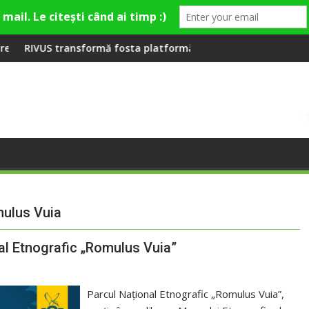
premieră la Fashion Village
sformă fosta platformă Carbochim într-un nou centru cultural 
Când luna devine o
mulus Vuia
nal Etnografic „Romulus Vuia”
Parcul Național Etnografic „Romulus Vuia”,