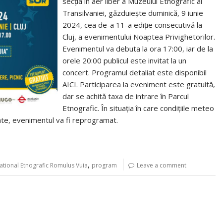
secția în aer liber a Muzeului Etnografic al
Transilvaniei, găzduiește duminică, 9 iunie
2024, cea de-a 11-a ediție consecutivă la
Cluj, a evenimentului Noaptea Privighetorilor.
Evenimentul va debuta la ora 17:00, iar de la
orele 20:00 publicul este invitat la un
concert. Programul detaliat este disponibil
AICI. Participarea la eveniment este gratuită,
dar se achită taxa de intrare în Parcul
Etnografic. În situația în care condițiile meteo
mate, evenimentul va fi reprogramat.
,
ational Etnografic Romulus Vuia
program
Leave a comment