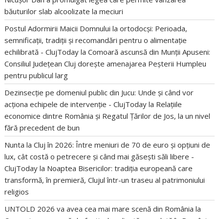
băuturilor slab alcoolizate la meciuri
Postul Adormirii Maicii Domnului la ortodocși: Perioada,
semnificații, tradiții și recomandări pentru o alimentație
echilibrată - ClujToday
la
Comoară ascunsă din Munții Apuseni:
Consiliul Județean Cluj dorește amenajarea Peșterii Humpleu
pentru publicul larg
Dezinsecție pe domeniul public din Jucu: Unde și când vor
acționa echipele de intervenție - ClujToday
la
Relațiile
economice dintre România și Regatul Țărilor de Jos, la un nivel
fără precedent de bun
Nunta la Cluj în 2026: Între meniuri de 70 de euro și opțiuni de
lux, cât costă o petrecere și când mai găsești săli libere -
ClujToday
la
Noaptea Bisericilor: tradiția europeană care
transformă, în premieră, Clujul într-un traseu al patrimoniului
religios
UNTOLD 2026 va avea cea mai mare scenă din România
la