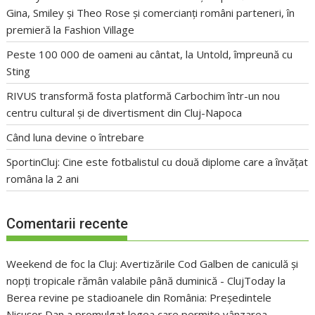
Gina, Smiley și Theo Rose și comercianți români parteneri, în
premieră la Fashion Village
Peste 100 000 de oameni au cântat, la Untold, împreună cu
Sting
RIVUS transformă fosta platformă Carbochim într-un nou
centru cultural și de divertisment din Cluj-Napoca
Când luna devine o întrebare
SportinCluj: Cine este fotbalistul cu două diplome care a învățat
româna la 2 ani
Comentarii recente
Weekend de foc la Cluj: Avertizările Cod Galben de caniculă și
nopți tropicale rămân valabile până duminică - ClujToday
la
Berea revine pe stadioanele din România: Președintele
Nicușor Dan a promulgat legea care permite vânzarea