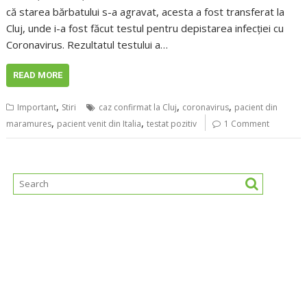
că starea bărbatului s-a agravat, acesta a fost transferat la
Cluj, unde i-a fost făcut testul pentru depistarea infecției cu
Coronavirus. Rezultatul testului a…
READ MORE
,
,
,
Important
Stiri
caz confirmat la Cluj
coronavirus
pacient din
,
,
maramures
pacient venit din Italia
testat pozitiv
1 Comment