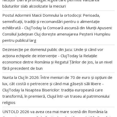
băuturilor slab alcoolizate la meciuri
Postul Adormirii Maicii Domnului la ortodocși: Perioada,
semnificații, tradiții și recomandări pentru o alimentație
echilibrată - ClujToday
la
Comoară ascunsă din Munții Apuseni:
Consiliul Județean Cluj dorește amenajarea Peșterii Humpleu
pentru publicul larg
Dezinsecție pe domeniul public din Jucu: Unde și când vor
acționa echipele de intervenție - ClujToday
la
Relațiile
economice dintre România și Regatul Țărilor de Jos, la un nivel
fără precedent de bun
Nunta la Cluj în 2026: Între meniuri de 70 de euro și opțiuni de
lux, cât costă o petrecere și când mai găsești săli libere -
ClujToday
la
Noaptea Bisericilor: tradiția europeană care
transformă, în premieră, Clujul într-un traseu al patrimoniului
religios
UNTOLD 2026 va avea cea mai mare scenă din România
la