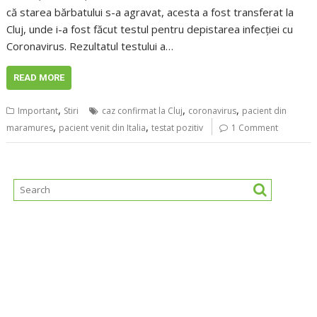
că starea bărbatului s-a agravat, acesta a fost transferat la
Cluj, unde i-a fost făcut testul pentru depistarea infecției cu
Coronavirus. Rezultatul testului a…
READ MORE
,
,
,
Important
Stiri
caz confirmat la Cluj
coronavirus
pacient din
,
,
maramures
pacient venit din Italia
testat pozitiv
1 Comment