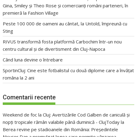
Gina, Smiley și Theo Rose și comercianți români parteneri, în
premieră la Fashion Village
Peste 100 000 de oameni au cântat, la Untold, împreună cu
Sting
RIVUS transformă fosta platformă Carbochim într-un nou
centru cultural și de divertisment din Cluj-Napoca
Când luna devine o întrebare
SportinCluj: Cine este fotbalistul cu două diplome care a învățat
româna la 2 ani
Comentarii recente
Weekend de foc la Cluj: Avertizările Cod Galben de caniculă și
nopți tropicale rămân valabile până duminică - ClujToday
la
Berea revine pe stadioanele din România: Președintele
Nicușor Dan a promulgat legea care permite vânzarea