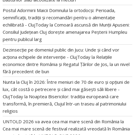
Postul Adormirii Maicii Domnului la ortodocși: Perioada,
semnificații, tradiții și recomandări pentru o alimentație
echilibrată - ClujToday
la
Comoară ascunsă din Munții Apuseni:
Consiliul Județean Cluj dorește amenajarea Peșterii Humpleu
pentru publicul larg
Dezinsecție pe domeniul public din Jucu: Unde și când vor
acționa echipele de intervenție - ClujToday
la
Relațiile
economice dintre România și Regatul Țărilor de Jos, la un nivel
fără precedent de bun
Nunta la Cluj în 2026: Între meniuri de 70 de euro și opțiuni de
lux, cât costă o petrecere și când mai găsești săli libere -
ClujToday
la
Noaptea Bisericilor: tradiția europeană care
transformă, în premieră, Clujul într-un traseu al patrimoniului
religios
UNTOLD 2026 va avea cea mai mare scenă din România
la
Cea mai mare scenă de festival realizată vreodată în România