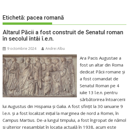
Etichetă:
pacea romană
Altarul Păcii a fost construit de Senatul roman
în secolul întâi î.e.n.
9 octombrie 2024
Andrei Albu
Ara Pacis Augustae a
fost un altar din Roma
dedicat Păcii romane și
a fost comandat de
Senatul Roman pe 4
iulie 13 î.e.n. pentru
sărbătorirea întoarcerii
lui Augustus din Hispania și Galia. A fost sfințit la 30 ianuarie 9
î.e.n. și a fost localizat inițial la marginea de nord a Romei, în
Campus Martius. De-a lungul timpului, a fost îngropat de nămol
și ulterior reasamblat în locația actuală în 1938, acum este