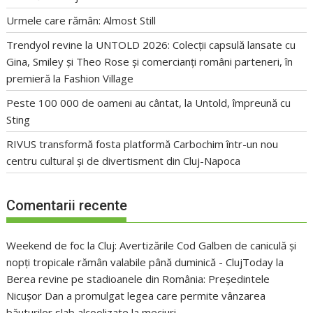
Urmele care rămân: Almost Still
Trendyol revine la UNTOLD 2026: Colecții capsulă lansate cu
Gina, Smiley și Theo Rose și comercianți români parteneri, în
premieră la Fashion Village
Peste 100 000 de oameni au cântat, la Untold, împreună cu
Sting
RIVUS transformă fosta platformă Carbochim într-un nou
centru cultural și de divertisment din Cluj-Napoca
Comentarii recente
Weekend de foc la Cluj: Avertizările Cod Galben de caniculă și
nopți tropicale rămân valabile până duminică - ClujToday
la
Berea revine pe stadioanele din România: Președintele
Nicușor Dan a promulgat legea care permite vânzarea
băuturilor slab alcoolizate la meciuri