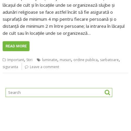
lăcaşul de cult şi în locaţiile unde se organizează slujbe şi
adunări religioase se face astfel încât să fie asigurată o
suprafaţă de minimum 4 mp pentru fiecare persoană şi o
distanţă de minimum 2 m între persoane; la intrarea în lăcaşul
de cult sau în locaţiile unde se organizează…
READ MORE
,
,
,
,
,
Important
Stiri
luminatie
masuri
ordine publica
sarbatoare
siguranta
Leave a comment