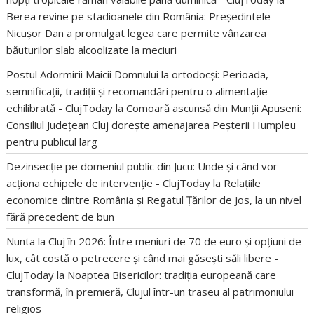
Berea revine pe stadioanele din România: Președintele
Nicușor Dan a promulgat legea care permite vânzarea
băuturilor slab alcoolizate la meciuri
Postul Adormirii Maicii Domnului la ortodocși: Perioada,
semnificații, tradiții și recomandări pentru o alimentație
echilibrată - ClujToday
la
Comoară ascunsă din Munții Apuseni:
Consiliul Județean Cluj dorește amenajarea Peșterii Humpleu
pentru publicul larg
Dezinsecție pe domeniul public din Jucu: Unde și când vor
acționa echipele de intervenție - ClujToday
la
Relațiile
economice dintre România și Regatul Țărilor de Jos, la un nivel
fără precedent de bun
Nunta la Cluj în 2026: Între meniuri de 70 de euro și opțiuni de
lux, cât costă o petrecere și când mai găsești săli libere -
ClujToday
la
Noaptea Bisericilor: tradiția europeană care
transformă, în premieră, Clujul într-un traseu al patrimoniului
religios