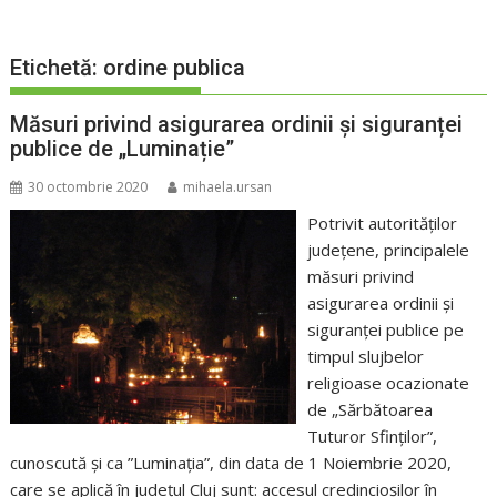
Etichetă:
ordine publica
Măsuri privind asigurarea ordinii și siguranței
publice de „Luminație”
30 octombrie 2020
mihaela.ursan
Potrivit autorităților
județene, principalele
măsuri privind
asigurarea ordinii și
siguranței publice pe
timpul slujbelor
religioase ocazionate
de „Sărbătoarea
Tuturor Sfinților”,
cunoscută și ca ”Luminația”, din data de 1 Noiembrie 2020,
care se aplică în județul Cluj sunt: accesul credincioşilor în