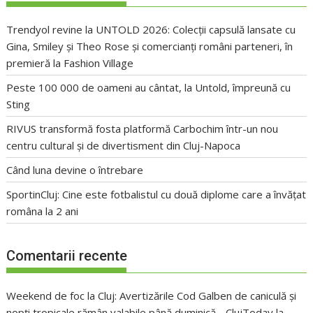
Trendyol revine la UNTOLD 2026: Colecții capsulă lansate cu
Gina, Smiley și Theo Rose și comercianți români parteneri, în
premieră la Fashion Village
Peste 100 000 de oameni au cântat, la Untold, împreună cu
Sting
RIVUS transformă fosta platformă Carbochim într-un nou
centru cultural și de divertisment din Cluj-Napoca
Când luna devine o întrebare
SportinCluj: Cine este fotbalistul cu două diplome care a învățat
româna la 2 ani
Comentarii recente
Weekend de foc la Cluj: Avertizările Cod Galben de caniculă și
nopți tropicale rămân valabile până duminică - ClujToday
la