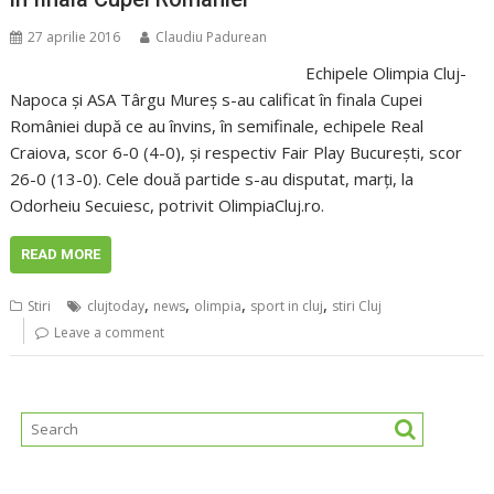
27 aprilie 2016
Claudiu Padurean
Echipele Olimpia Cluj-
Napoca și ASA Târgu Mureș s-au calificat în finala Cupei
României după ce au învins, în semifinale, echipele Real
Craiova, scor 6-0 (4-0), și respectiv Fair Play București, scor
26-0 (13-0). Cele două partide s-au disputat, marți, la
Odorheiu Secuiesc, potrivit OlimpiaCluj.ro.
READ MORE
,
,
,
,
Stiri
clujtoday
news
olimpia
sport in cluj
stiri Cluj
Leave a comment