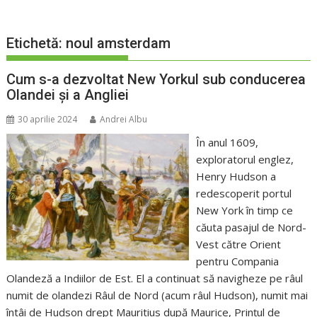
Etichetă:
noul amsterdam
Cum s-a dezvoltat New Yorkul sub conducerea
Olandei și a Angliei
30 aprilie 2024
Andrei Albu
În anul 1609,
exploratorul englez,
Henry Hudson a
redescoperit portul
New York în timp ce
căuta pasajul de Nord-
Vest către Orient
pentru Compania
Olandeză a Indiilor de Est. El a continuat să navigheze pe râul
numit de olandezi Râul de Nord (acum râul Hudson), numit mai
întâi de Hudson drept Mauritius după Maurice, Prințul de