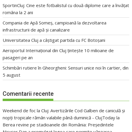
SportinCluj: Cine este fotbalistul cu două diplome care a învățat
româna la 2 ani
Compania de Apă Someș, campioană la dezvoltarea
infrastructurii de apă și canalizare
Universitatea Cluj a câștigat partida cu FC Botoșani
Aeroportul Internațional din Cluj țintește 10 milioane de
pasageri pe an
Schimbări rutiere în Gheorgheni: Sensuri unice noi în cartier, din
5 august
Comentarii recente
Weekend de foc la Cluj: Avertizările Cod Galben de caniculă și
nopți tropicale rămân valabile până duminică - ClujToday
la
Berea revine pe stadioanele din România: Președintele
Nicușor Dan a promulgat legea care permite vânzarea