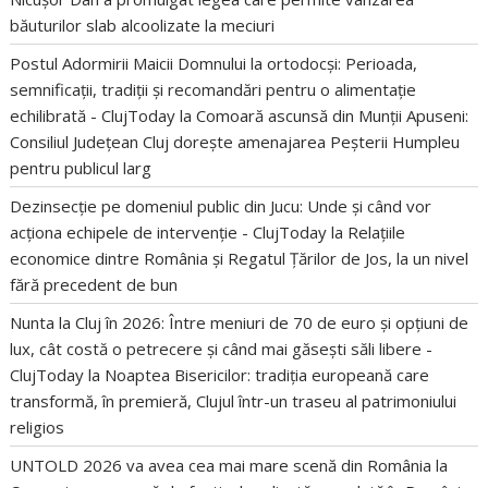
băuturilor slab alcoolizate la meciuri
Postul Adormirii Maicii Domnului la ortodocși: Perioada,
semnificații, tradiții și recomandări pentru o alimentație
echilibrată - ClujToday
la
Comoară ascunsă din Munții Apuseni:
Consiliul Județean Cluj dorește amenajarea Peșterii Humpleu
pentru publicul larg
Dezinsecție pe domeniul public din Jucu: Unde și când vor
acționa echipele de intervenție - ClujToday
la
Relațiile
economice dintre România și Regatul Țărilor de Jos, la un nivel
fără precedent de bun
Nunta la Cluj în 2026: Între meniuri de 70 de euro și opțiuni de
lux, cât costă o petrecere și când mai găsești săli libere -
ClujToday
la
Noaptea Bisericilor: tradiția europeană care
transformă, în premieră, Clujul într-un traseu al patrimoniului
religios
UNTOLD 2026 va avea cea mai mare scenă din România
la