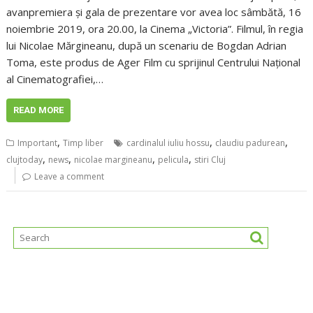
avanpremiera şi gala de prezentare vor avea loc sâmbătă, 16
noiembrie 2019, ora 20.00, la Cinema „Victoria”. Filmul, în regia
lui Nicolae Mărgineanu, după un scenariu de Bogdan Adrian
Toma, este produs de Ager Film cu sprijinul Centrului Naţional
al Cinematografiei,…
READ MORE
,
,
,
Important
Timp liber
cardinalul iuliu hossu
claudiu padurean
,
,
,
,
clujtoday
news
nicolae margineanu
pelicula
stiri Cluj
Leave a comment