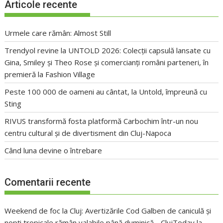
Articole recente
Urmele care rămân: Almost Still
Trendyol revine la UNTOLD 2026: Colecții capsulă lansate cu
Gina, Smiley și Theo Rose și comercianți români parteneri, în
premieră la Fashion Village
Peste 100 000 de oameni au cântat, la Untold, împreună cu
Sting
RIVUS transformă fosta platformă Carbochim într-un nou
centru cultural și de divertisment din Cluj-Napoca
Când luna devine o întrebare
Comentarii recente
Weekend de foc la Cluj: Avertizările Cod Galben de caniculă și
nopți tropicale rămân valabile până duminică - ClujToday
la