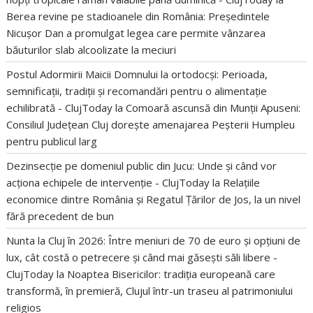
Berea revine pe stadioanele din România: Președintele
Nicușor Dan a promulgat legea care permite vânzarea
băuturilor slab alcoolizate la meciuri
Postul Adormirii Maicii Domnului la ortodocși: Perioada,
semnificații, tradiții și recomandări pentru o alimentație
echilibrată - ClujToday
la
Comoară ascunsă din Munții Apuseni:
Consiliul Județean Cluj dorește amenajarea Peșterii Humpleu
pentru publicul larg
Dezinsecție pe domeniul public din Jucu: Unde și când vor
acționa echipele de intervenție - ClujToday
la
Relațiile
economice dintre România și Regatul Țărilor de Jos, la un nivel
fără precedent de bun
Nunta la Cluj în 2026: Între meniuri de 70 de euro și opțiuni de
lux, cât costă o petrecere și când mai găsești săli libere -
ClujToday
la
Noaptea Bisericilor: tradiția europeană care
transformă, în premieră, Clujul într-un traseu al patrimoniului
religios