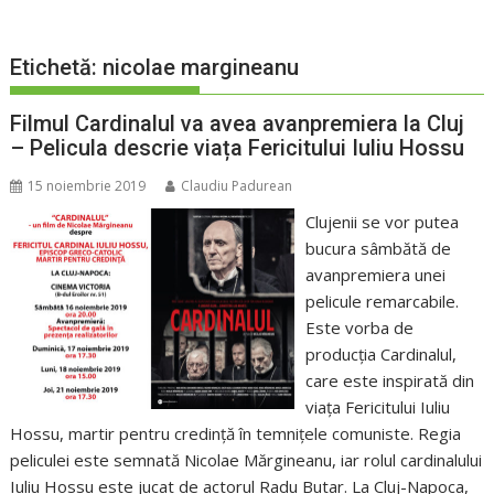
Etichetă:
nicolae margineanu
Filmul Cardinalul va avea avanpremiera la Cluj
– Pelicula descrie viața Fericitului Iuliu Hossu
15 noiembrie 2019
Claudiu Padurean
Clujenii se vor putea
bucura sâmbătă de
avanpremiera unei
pelicule remarcabile.
Este vorba de
producția Cardinalul,
care este inspirată din
viața Fericitului Iuliu
Hossu, martir pentru credință în temnițele comuniste. Regia
peliculei este semnată Nicolae Mărgineanu, iar rolul cardinalului
Iuliu Hossu este jucat de actorul Radu Butar. La Cluj-Napoca,