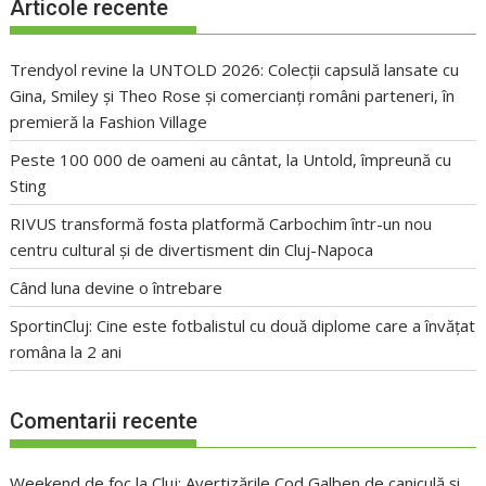
Articole recente
Trendyol revine la UNTOLD 2026: Colecții capsulă lansate cu
Gina, Smiley și Theo Rose și comercianți români parteneri, în
premieră la Fashion Village
Peste 100 000 de oameni au cântat, la Untold, împreună cu
Sting
RIVUS transformă fosta platformă Carbochim într-un nou
centru cultural și de divertisment din Cluj-Napoca
Când luna devine o întrebare
SportinCluj: Cine este fotbalistul cu două diplome care a învățat
româna la 2 ani
Comentarii recente
Weekend de foc la Cluj: Avertizările Cod Galben de caniculă și