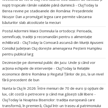
nopți tropicale rămân valabile până duminică - ClujToday
la
Berea revine pe stadioanele din România: Președintele
Nicușor Dan a promulgat legea care permite vânzarea
băuturilor slab alcoolizate la meciuri
Postul Adormirii Maicii Domnului la ortodocși: Perioada,
semnificații, tradiții și recomandări pentru o alimentație
echilibrată - ClujToday
la
Comoară ascunsă din Munții Apuseni:
Consiliul Județean Cluj dorește amenajarea Peșterii Humpleu
pentru publicul larg
Dezinsecție pe domeniul public din Jucu: Unde și când vor
acționa echipele de intervenție - ClujToday
la
Relațiile
economice dintre România și Regatul Țărilor de Jos, la un nivel
fără precedent de bun
Nunta la Cluj în 2026: Între meniuri de 70 de euro și opțiuni de
lux, cât costă o petrecere și când mai găsești săli libere -
ClujToday
la
Noaptea Bisericilor: tradiția europeană care
transformă, în premieră, Clujul într-un traseu al patrimoniului