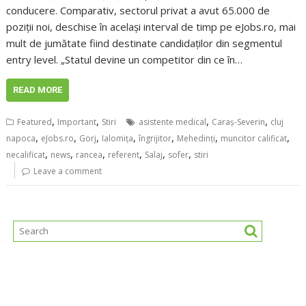
conducere. Comparativ, sectorul privat a avut 65.000 de
poziții noi, deschise în același interval de timp pe eJobs.ro, mai
mult de jumătate fiind destinate candidaților din segmentul
entry level. „Statul devine un competitor din ce în…
READ MORE
,
,
,
,
Featured
Important
Stiri
asistente medical
Caraş-Severin
cluj
,
,
,
,
,
,
,
napoca
eJobs.ro
Gorj
Ialomița
îngrijitor
Mehedinți
muncitor calificat
,
,
,
,
,
,
necalificat
news
rancea
referent
Salaj
sofer
stiri
Leave a comment