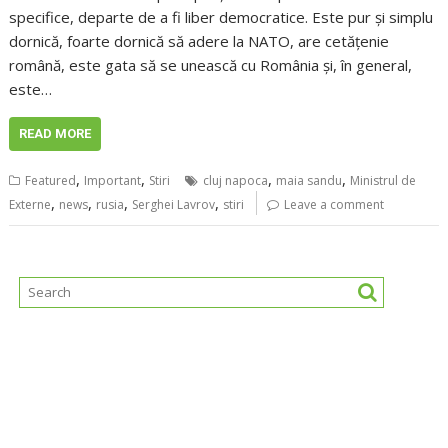
specifice, departe de a fi liber democratice. Este pur și simplu
dornică, foarte dornică să adere la NATO, are cetățenie
română, este gata să se unească cu România și, în general,
este…
READ MORE
,
,
,
,
Featured
Important
Stiri
cluj napoca
maia sandu
Ministrul de
,
,
,
,
Externe
news
rusia
Serghei Lavrov
stiri
Leave a comment