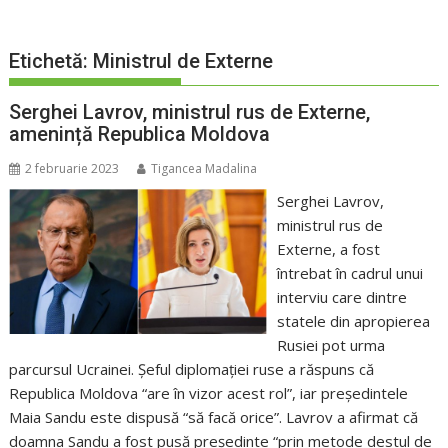
Etichetă:
Ministrul de Externe
Serghei Lavrov, ministrul rus de Externe,
amenință Republica Moldova
2 februarie 2023
Tigancea Madalina
Serghei Lavrov,
ministrul rus de
Externe, a fost
întrebat în cadrul unui
interviu care dintre
statele din apropierea
Rusiei pot urma
parcursul Ucrainei. Șeful diplomației ruse a răspuns că
Republica Moldova “are în vizor acest rol”, iar președintele
Maia Sandu este dispusă “să facă orice”. Lavrov a afirmat că
doamna Sandu a fost pusă președinte “prin metode destul de