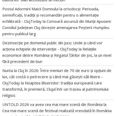
Postul Adormirii Maicii Domnului la ortodocși: Perioada,
semnificații, tradiții și recomandări pentru o alimentație
echilibrată - ClujToday
la
Comoară ascunsă din Munții Apuseni:
Consiliul Județean Cluj dorește amenajarea Peșterii Humpleu
pentru publicul larg
Dezinsecție pe domeniul public din Jucu: Unde și când vor
acționa echipele de intervenție - ClujToday
la
Relațiile
economice dintre România și Regatul Țărilor de Jos, la un nivel
fără precedent de bun
Nunta la Cluj în 2026: Între meniuri de 70 de euro și opțiuni de
lux, cât costă o petrecere și când mai găsești săli libere -
ClujToday
la
Noaptea Bisericilor: tradiția europeană care
transformă, în premieră, Clujul într-un traseu al patrimoniului
religios
UNTOLD 2026 va avea cea mai mare scenă din România
la
Cea mai mare scenă de festival realizată vreodată în România