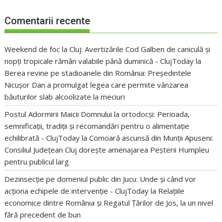
Comentarii recente
Weekend de foc la Cluj: Avertizările Cod Galben de caniculă și
nopți tropicale rămân valabile până duminică - ClujToday
la
Berea revine pe stadioanele din România: Președintele
Nicușor Dan a promulgat legea care permite vânzarea
băuturilor slab alcoolizate la meciuri
Postul Adormirii Maicii Domnului la ortodocși: Perioada,
semnificații, tradiții și recomandări pentru o alimentație
echilibrată - ClujToday
la
Comoară ascunsă din Munții Apuseni:
Consiliul Județean Cluj dorește amenajarea Peșterii Humpleu
pentru publicul larg
Dezinsecție pe domeniul public din Jucu: Unde și când vor
acționa echipele de intervenție - ClujToday
la
Relațiile
economice dintre România și Regatul Țărilor de Jos, la un nivel
fără precedent de bun