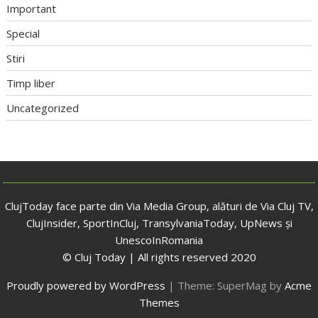
Important
Special
Stiri
Timp liber
Uncategorized
ClujToday face parte din Via Media Group, alături de Via Cluj TV,
ClujInsider, SportInCluj, TransylvaniaToday, UpNews și
UnescoInRomania
© Cluj Today | All rights reserved 2020
Proudly powered by WordPress
|
Theme: SuperMag by
Acme
Themes