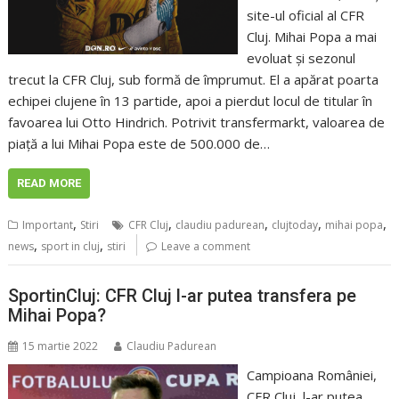
site-ul oficial al CFR
Cluj. Mihai Popa a mai
evoluat și sezonul
trecut la CFR Cluj, sub formă de împrumut. El a apărat poarta
echipei clujene în 13 partide, apoi a pierdut locul de titular în
favoarea lui Otto Hindrich. Potrivit transfermarkt, valoarea de
piață a lui Mihai Popa este de 500.000 de…
READ MORE
,
,
,
,
,
Important
Stiri
CFR Cluj
claudiu padurean
clujtoday
mihai popa
,
,
news
sport in cluj
stiri
Leave a comment
SportinCluj: CFR Cluj l-ar putea transfera pe
Mihai Popa?
15 martie 2022
Claudiu Padurean
Campioana României,
CFR Cluj, l-ar putea