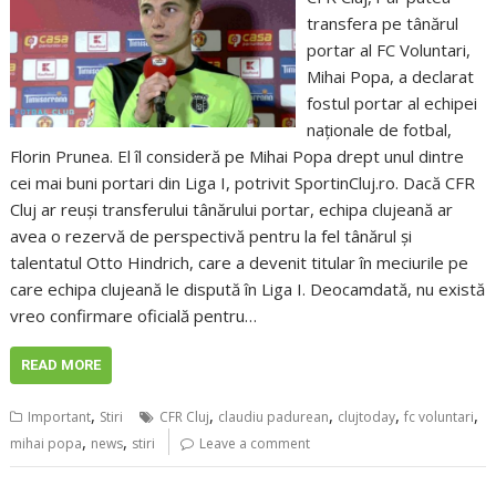
transfera pe tânărul
portar al FC Voluntari,
Mihai Popa, a declarat
fostul portar al echipei
naționale de fotbal,
Florin Prunea. El îl consideră pe Mihai Popa drept unul dintre
cei mai buni portari din Liga I, potrivit SportinCluj.ro. Dacă CFR
Cluj ar reuși transferului tânărului portar, echipa clujeană ar
avea o rezervă de perspectivă pentru la fel tânărul și
talentatul Otto Hindrich, care a devenit titular în meciurile pe
care echipa clujeană le dispută în Liga I. Deocamdată, nu există
vreo confirmare oficială pentru…
READ MORE
,
,
,
,
,
Important
Stiri
CFR Cluj
claudiu padurean
clujtoday
fc voluntari
,
,
mihai popa
news
stiri
Leave a comment