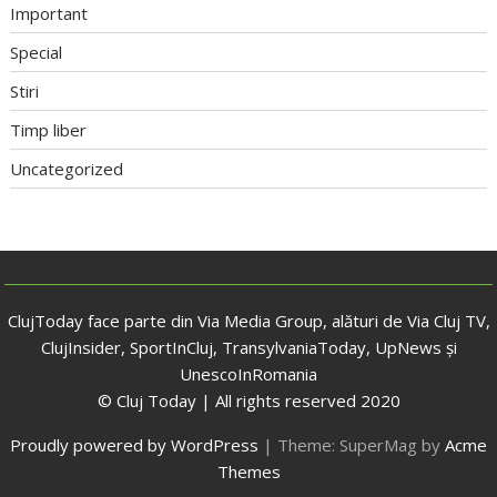
Important
Special
Stiri
Timp liber
Uncategorized
ClujToday face parte din Via Media Group, alături de Via Cluj TV,
ClujInsider, SportInCluj, TransylvaniaToday, UpNews și
UnescoInRomania
© Cluj Today | All rights reserved 2020
Proudly powered by WordPress
|
Theme: SuperMag by
Acme
Themes