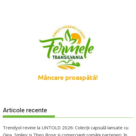
Articole recente
Trendyol revine la UNTOLD 2026: Colecții capsulă lansate cu
Gina, Smiley și Theo Rose și comercianți români parteneri, în