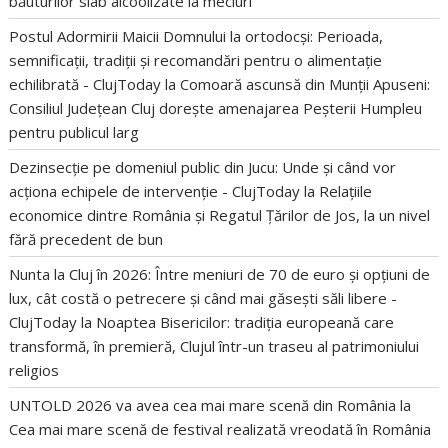
băuturilor slab alcoolizate la meciuri
Postul Adormirii Maicii Domnului la ortodocși: Perioada,
semnificații, tradiții și recomandări pentru o alimentație
echilibrată - ClujToday
la
Comoară ascunsă din Munții Apuseni:
Consiliul Județean Cluj dorește amenajarea Peșterii Humpleu
pentru publicul larg
Dezinsecție pe domeniul public din Jucu: Unde și când vor
acționa echipele de intervenție - ClujToday
la
Relațiile
economice dintre România și Regatul Țărilor de Jos, la un nivel
fără precedent de bun
Nunta la Cluj în 2026: Între meniuri de 70 de euro și opțiuni de
lux, cât costă o petrecere și când mai găsești săli libere -
ClujToday
la
Noaptea Bisericilor: tradiția europeană care
transformă, în premieră, Clujul într-un traseu al patrimoniului
religios
UNTOLD 2026 va avea cea mai mare scenă din România
la
Cea mai mare scenă de festival realizată vreodată în România