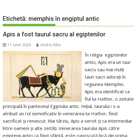
Etichetă:
memphis în engiptul antic
Apis a fost taurul sacru al egiptenilor
11 iunie 2024
Andrei Albu
În religia egiptenilor
antici, Apis era un taur
sacru sau mai mulți
tauri sacri adorați în
regiunea Memphis.
Apis era identificat ca
fiul lui Hathor, o zeitate
principală în panteonul Egiptului antic. Inițial, taurului i s-a
atribuit un rol semnificativ în venerarea lui Hathor, fiind
sacrificat și renascut. Mai târziu, Apis a servit și ca intermediar
între oameni și alte zeități. Venerarea taurului Apis către
egiptenii antici ca fiind sfântă, este cunoscută încă din prima