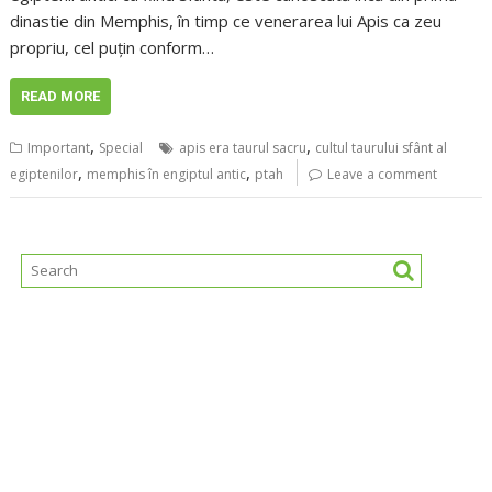
dinastie din Memphis, în timp ce venerarea lui Apis ca zeu
propriu, cel puțin conform…
READ MORE
,
,
Important
Special
apis era taurul sacru
cultul taurului sfânt al
,
,
egiptenilor
memphis în engiptul antic
ptah
Leave a comment