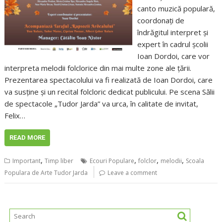
canto muzică populară,
coordonați de
îndrăgitul interpret și
expert în cadrul școlii
Ioan Dordoi, care vor
interpreta melodii folclorice din mai multe zone ale țării.
Prezentarea spectacolului va fi realizată de Ioan Dordoi, care
va susține și un recital folcloric dedicat publicului. Pe scena Sălii
de spectacole „Tudor Jarda” va urca, în calitate de invitat,
Felix…
READ MORE
,
,
,
,
Important
Timp liber
Ecouri Populare
folclor
melodii
Scoala
Populara de Arte Tudor Jarda
Leave a comment