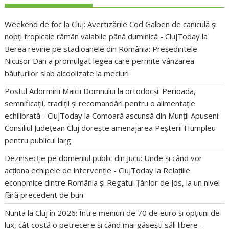
Weekend de foc la Cluj: Avertizările Cod Galben de caniculă și
nopți tropicale rămân valabile până duminică - ClujToday
la
Berea revine pe stadioanele din România: Președintele
Nicușor Dan a promulgat legea care permite vânzarea
băuturilor slab alcoolizate la meciuri
Postul Adormirii Maicii Domnului la ortodocși: Perioada,
semnificații, tradiții și recomandări pentru o alimentație
echilibrată - ClujToday
la
Comoară ascunsă din Munții Apuseni:
Consiliul Județean Cluj dorește amenajarea Peșterii Humpleu
pentru publicul larg
Dezinsecție pe domeniul public din Jucu: Unde și când vor
acționa echipele de intervenție - ClujToday
la
Relațiile
economice dintre România și Regatul Țărilor de Jos, la un nivel
fără precedent de bun
Nunta la Cluj în 2026: Între meniuri de 70 de euro și opțiuni de
lux, cât costă o petrecere și când mai găsești săli libere -