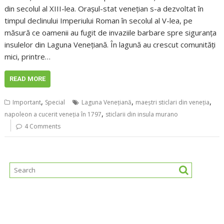
din secolul al XIII-lea. Orașul-stat venețian s-a dezvoltat în
timpul declinului Imperiului Roman în secolul al V-lea, pe
măsură ce oamenii au fugit de invaziile barbare spre siguranța
insulelor din Laguna Venețiană. În lagună au crescut comunități
mici, printre…
READ MORE
,
,
,
Important
Special
Laguna Venețiană
maeștri sticlari din veneția
,
napoleon a cucerit veneția în 1797
sticlarii din insula murano
4 Comments