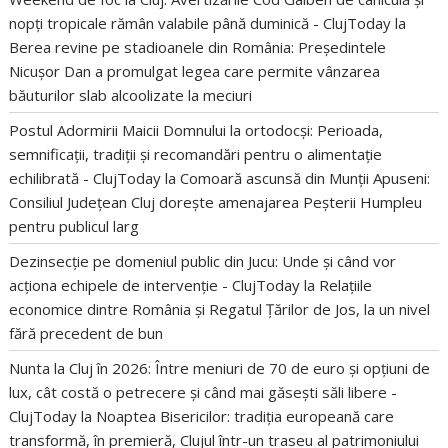
nopți tropicale rămân valabile până duminică - ClujToday
la
Berea revine pe stadioanele din România: Președintele
Nicușor Dan a promulgat legea care permite vânzarea
băuturilor slab alcoolizate la meciuri
Postul Adormirii Maicii Domnului la ortodocși: Perioada,
semnificații, tradiții și recomandări pentru o alimentație
echilibrată - ClujToday
la
Comoară ascunsă din Munții Apuseni:
Consiliul Județean Cluj dorește amenajarea Peșterii Humpleu
pentru publicul larg
Dezinsecție pe domeniul public din Jucu: Unde și când vor
acționa echipele de intervenție - ClujToday
la
Relațiile
economice dintre România și Regatul Țărilor de Jos, la un nivel
fără precedent de bun
Nunta la Cluj în 2026: Între meniuri de 70 de euro și opțiuni de
lux, cât costă o petrecere și când mai găsești săli libere -
ClujToday
la
Noaptea Bisericilor: tradiția europeană care
transformă, în premieră, Clujul într-un traseu al patrimoniului