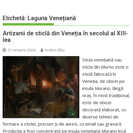
Etichetă:
Laguna Venețiană
Artizanii de sticlă din Veneția în secolul al XIII-
lea
15 ianuarie 2024
Andrei Albu
Sticla venețiană sau
sticla din Murno este o
sticlă fabricată în
Veneția, de obicei pe
insula Murano, lângă
oraș. În mod tradițional,
este de obicei
decorată elaborat, cu
diverse tehnici de
formare a sticlei, precum și de aurire, cu email sau gravură.
Producția a fost concentrată pe insula venețiană Murano încă