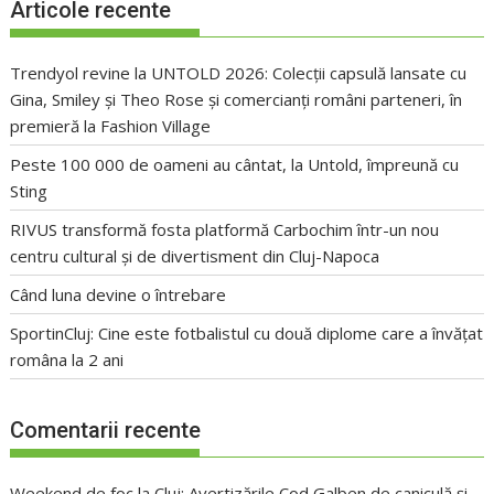
Articole recente
Trendyol revine la UNTOLD 2026: Colecții capsulă lansate cu
Gina, Smiley și Theo Rose și comercianți români parteneri, în
premieră la Fashion Village
Peste 100 000 de oameni au cântat, la Untold, împreună cu
Sting
RIVUS transformă fosta platformă Carbochim într-un nou
centru cultural și de divertisment din Cluj-Napoca
Când luna devine o întrebare
SportinCluj: Cine este fotbalistul cu două diplome care a învățat
româna la 2 ani
Comentarii recente
Weekend de foc la Cluj: Avertizările Cod Galben de caniculă și