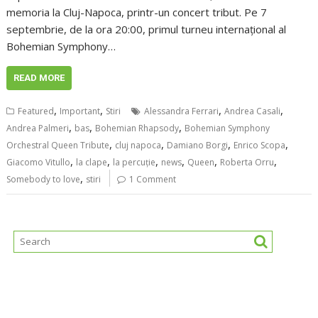
memoria la Cluj-Napoca, printr-un concert tribut. Pe 7
septembrie, de la ora 20:00, primul turneu internațional al
Bohemian Symphony…
READ MORE
,
,
,
,
Featured
Important
Stiri
Alessandra Ferrari
Andrea Casali
,
,
,
Andrea Palmeri
bas
Bohemian Rhapsody
Bohemian Symphony
,
,
,
,
Orchestral Queen Tribute
cluj napoca
Damiano Borgi
Enrico Scopa
,
,
,
,
,
,
Giacomo Vitullo
la clape
la percuție
news
Queen
Roberta Orru
,
Somebody to love
stiri
1 Comment