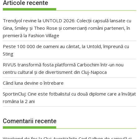
Articole recente
Trendyol revine la UNTOLD 2026: Colecții capsulă lansate cu
Gina, Smiley și Theo Rose și comercianți români parteneri, în
premieră la Fashion Village
Peste 100 000 de oameni au cântat, la Untold, împreună cu
Sting
RIVUS transformă fosta platformă Carbochim într-un nou
centru cultural și de divertisment din Cluj-Napoca
Când luna devine o întrebare
SportinCluj: Cine este fotbalistul cu două diplome care a învățat
româna la 2 ani
Comentarii recente
Weekend de foc la Cluj: Avertizările Cod Galben de caniculă și