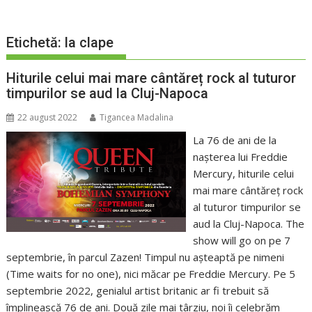
Etichetă:
la clape
Hiturile celui mai mare cântăreț rock al tuturor
timpurilor se aud la Cluj-Napoca
22 august 2022
Tigancea Madalina
La 76 de ani de la
nașterea lui Freddie
Mercury, hiturile celui
mai mare cântăreț rock
al tuturor timpurilor se
aud la Cluj-Napoca. The
show will go on pe 7
septembrie, în parcul Zazen! Timpul nu așteaptă pe nimeni
(Time waits for no one), nici măcar pe Freddie Mercury. Pe 5
septembrie 2022, genialul artist britanic ar fi trebuit să
împlinească 76 de ani. Două zile mai târziu, noi îi celebrăm