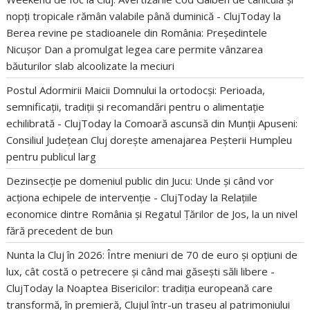
nopți tropicale rămân valabile până duminică - ClujToday
la
Berea revine pe stadioanele din România: Președintele
Nicușor Dan a promulgat legea care permite vânzarea
băuturilor slab alcoolizate la meciuri
Postul Adormirii Maicii Domnului la ortodocși: Perioada,
semnificații, tradiții și recomandări pentru o alimentație
echilibrată - ClujToday
la
Comoară ascunsă din Munții Apuseni:
Consiliul Județean Cluj dorește amenajarea Peșterii Humpleu
pentru publicul larg
Dezinsecție pe domeniul public din Jucu: Unde și când vor
acționa echipele de intervenție - ClujToday
la
Relațiile
economice dintre România și Regatul Țărilor de Jos, la un nivel
fără precedent de bun
Nunta la Cluj în 2026: Între meniuri de 70 de euro și opțiuni de
lux, cât costă o petrecere și când mai găsești săli libere -
ClujToday
la
Noaptea Bisericilor: tradiția europeană care
transformă, în premieră, Clujul într-un traseu al patrimoniului