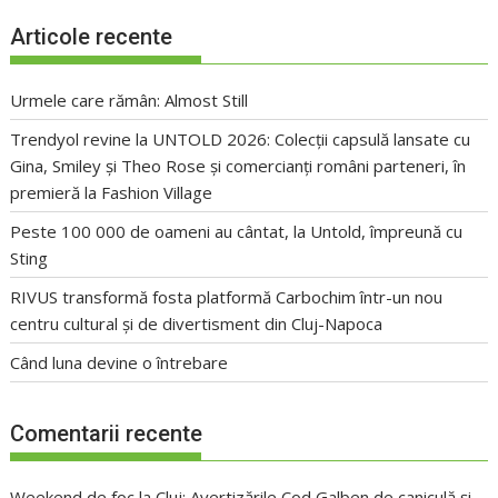
Articole recente
Urmele care rămân: Almost Still
Trendyol revine la UNTOLD 2026: Colecții capsulă lansate cu
Gina, Smiley și Theo Rose și comercianți români parteneri, în
premieră la Fashion Village
Peste 100 000 de oameni au cântat, la Untold, împreună cu
Sting
RIVUS transformă fosta platformă Carbochim într-un nou
centru cultural și de divertisment din Cluj-Napoca
Când luna devine o întrebare
Comentarii recente
Weekend de foc la Cluj: Avertizările Cod Galben de caniculă și