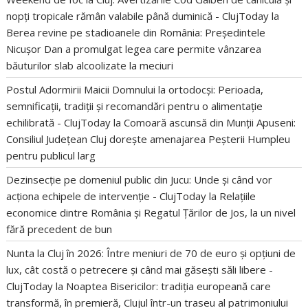
nopți tropicale rămân valabile până duminică - ClujToday
la
Berea revine pe stadioanele din România: Președintele
Nicușor Dan a promulgat legea care permite vânzarea
băuturilor slab alcoolizate la meciuri
Postul Adormirii Maicii Domnului la ortodocși: Perioada,
semnificații, tradiții și recomandări pentru o alimentație
echilibrată - ClujToday
la
Comoară ascunsă din Munții Apuseni:
Consiliul Județean Cluj dorește amenajarea Peșterii Humpleu
pentru publicul larg
Dezinsecție pe domeniul public din Jucu: Unde și când vor
acționa echipele de intervenție - ClujToday
la
Relațiile
economice dintre România și Regatul Țărilor de Jos, la un nivel
fără precedent de bun
Nunta la Cluj în 2026: Între meniuri de 70 de euro și opțiuni de
lux, cât costă o petrecere și când mai găsești săli libere -
ClujToday
la
Noaptea Bisericilor: tradiția europeană care
transformă, în premieră, Clujul într-un traseu al patrimoniului