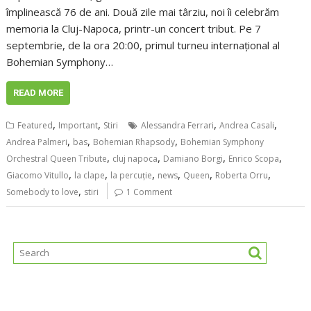
împlinească 76 de ani. Două zile mai târziu, noi îi celebrăm
memoria la Cluj-Napoca, printr-un concert tribut. Pe 7
septembrie, de la ora 20:00, primul turneu internațional al
Bohemian Symphony…
READ MORE
,
,
,
,
Featured
Important
Stiri
Alessandra Ferrari
Andrea Casali
,
,
,
Andrea Palmeri
bas
Bohemian Rhapsody
Bohemian Symphony
,
,
,
,
Orchestral Queen Tribute
cluj napoca
Damiano Borgi
Enrico Scopa
,
,
,
,
,
,
Giacomo Vitullo
la clape
la percuție
news
Queen
Roberta Orru
,
Somebody to love
stiri
1 Comment