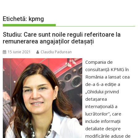
Etichetă:
kpmg
Studiu: Care sunt noile reguli referitoare la
remunerarea angajaților detașați
15 iunie 2021
Claudiu Padurean
Compania de
consultanță KPMG în
România a lansat cea
de-a 6-a ediție a
„Ghidului privind
detașarea
internațională a
lucrătorilor”, care
include informații
detaliate despre
modificările aduse de