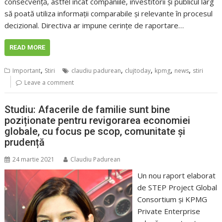
consecvență, astfel încât companiile, investitorii și publicul larg
să poată utiliza informații comparabile și relevante în procesul
decizional. Directiva ar impune cerințe de raportare…
READ MORE
,
,
,
,
,
Important
Stiri
claudiu padurean
clujtoday
kpmg
news
stiri
Leave a comment
Studiu: Afacerile de familie sunt bine
poziționate pentru revigorarea economiei
globale, cu focus pe scop, comunitate și
prudență
24 martie 2021
Claudiu Padurean
Un nou raport elaborat
de STEP Project Global
Consortium și KPMG
Private Enterprise