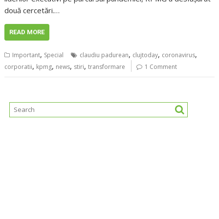
două cercetări.…
READ MORE
,
,
,
,
Important
Special
claudiu padurean
clujtoday
coronavirus
,
,
,
,
corporatii
kpmg
news
stiri
transformare
1 Comment