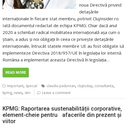
noua Directivă privind
detașările
internaționale în fiecare stat membru, potrivit ClujInsider.ro.
Iată documentul redactat de echipa KPMG: Chiar dacă anul
2020 a schimbat radical mobilitatea internațională așa cum o
știam, a adus și noi obligații în ceea ce privește detașările
internaționale, întrucât statele membre UE au fost obligate să
implementeze Directiva 2018/957/UE în legislația lor internă.
România a implementat aceasta Directivă în legislația…
READ MORE
,
,
,
,
Important
Special
claudiu padurean
clujtoday
consultanta
,
,
kpmg
news
stiri
Leave a comment
KPMG: Raportarea sustenabilității corporative,
element-cheie pentru afacerile din prezent și
viitor