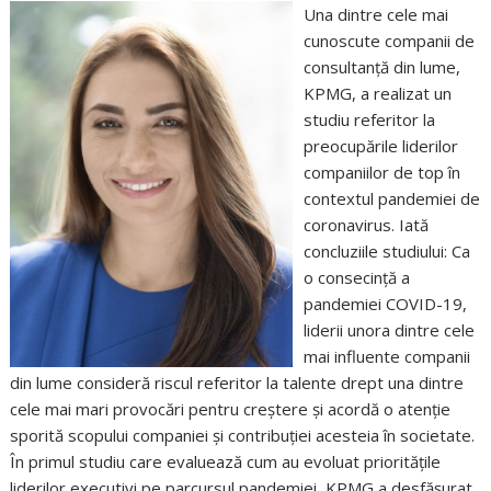
Una dintre cele mai
cunoscute companii de
consultanță din lume,
KPMG, a realizat un
studiu referitor la
preocupările liderilor
companiilor de top în
contextul pandemiei de
coronavirus. Iată
concluziile studiului: Ca
o consecință a
pandemiei COVID-19,
liderii unora dintre cele
mai influente companii
din lume consideră riscul referitor la talente drept una dintre
cele mai mari provocări pentru creștere și acordă o atenție
sporită scopului companiei și contribuției acesteia în societate.
În primul studiu care evaluează cum au evoluat prioritățile
liderilor executivi pe parcursul pandemiei, KPMG a desfășurat