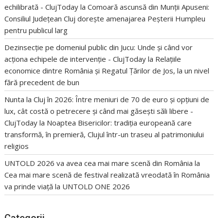
echilibrată - ClujToday
la
Comoară ascunsă din Munții Apuseni:
Consiliul Județean Cluj dorește amenajarea Peșterii Humpleu
pentru publicul larg
Dezinsecție pe domeniul public din Jucu: Unde și când vor
acționa echipele de intervenție - ClujToday
la
Relațiile
economice dintre România și Regatul Țărilor de Jos, la un nivel
fără precedent de bun
Nunta la Cluj în 2026: Între meniuri de 70 de euro și opțiuni de
lux, cât costă o petrecere și când mai găsești săli libere -
ClujToday
la
Noaptea Bisericilor: tradiția europeană care
transformă, în premieră, Clujul într-un traseu al patrimoniului
religios
UNTOLD 2026 va avea cea mai mare scenă din România
la
Cea mai mare scenă de festival realizată vreodată în România
va prinde viață la UNTOLD ONE 2026
Categorii