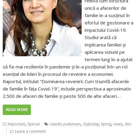
relevă cum structura
unică a afacerilor de
familie le-a susținut în
efortul de gestionare a
impactului Covid-19.
Studiul arată că
implicarea familiei și
aplicarea viziunii pe
termen lung le-a ajutat
să fie mai reziliente în pandemie și le-a poziționat într-un rol
esențial de lideri în procesul de revenire a economiei.
Raportul, intitulat “Dominarea revenirii: Cum triumfă afacerile
de familie în fața Covid-19”, include perspectiva a aproximativ
2.500 de afaceri de familie și peste 500 de alte afaceri.…
READ MORE
,
,
,
,
,
Important
Special
claudiu padurean
clujtoday
kpmg
news
stiri
Leave a comment