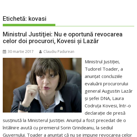
Etichetă:
kovasi
Ministrul Justiţiei: Nu e oportună revocarea
celor doi procurori, Kovesi şi Lazăr
30 martie 2017
Claudiu Padurean
Ministrul Justiţiei,
Tudorel Toader, a
anunţat concluziile
evaluării procurorului
general Augustin Lazăr
şi şefei DNA, Laura
Codruţa Kovesi, într-o
declaraţie de presă
susţinută la Ministerul Justiţiei. Anunţul a fost precedat de o
întâlnire avută cu premierul Sorin Grindeanu, la sediul
Guvernului. Toader a anunţat că nu se impune revocarea celor