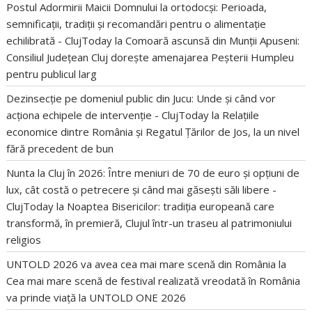
Postul Adormirii Maicii Domnului la ortodocși: Perioada,
semnificații, tradiții și recomandări pentru o alimentație
echilibrată - ClujToday
la
Comoară ascunsă din Munții Apuseni:
Consiliul Județean Cluj dorește amenajarea Peșterii Humpleu
pentru publicul larg
Dezinsecție pe domeniul public din Jucu: Unde și când vor
acționa echipele de intervenție - ClujToday
la
Relațiile
economice dintre România și Regatul Țărilor de Jos, la un nivel
fără precedent de bun
Nunta la Cluj în 2026: Între meniuri de 70 de euro și opțiuni de
lux, cât costă o petrecere și când mai găsești săli libere -
ClujToday
la
Noaptea Bisericilor: tradiția europeană care
transformă, în premieră, Clujul într-un traseu al patrimoniului
religios
UNTOLD 2026 va avea cea mai mare scenă din România
la
Cea mai mare scenă de festival realizată vreodată în România
va prinde viață la UNTOLD ONE 2026