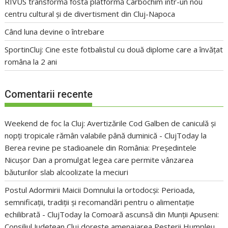
RIVUS transformă fosta platformă Carbochim într-un nou
centru cultural și de divertisment din Cluj-Napoca
Când luna devine o întrebare
SportinCluj: Cine este fotbalistul cu două diplome care a învățat
româna la 2 ani
Comentarii recente
Weekend de foc la Cluj: Avertizările Cod Galben de caniculă și
nopți tropicale rămân valabile până duminică - ClujToday
la
Berea revine pe stadioanele din România: Președintele
Nicușor Dan a promulgat legea care permite vânzarea
băuturilor slab alcoolizate la meciuri
Postul Adormirii Maicii Domnului la ortodocși: Perioada,
semnificații, tradiții și recomandări pentru o alimentație
echilibrată - ClujToday
la
Comoară ascunsă din Munții Apuseni:
Consiliul Județean Cluj dorește amenajarea Peșterii Humpleu