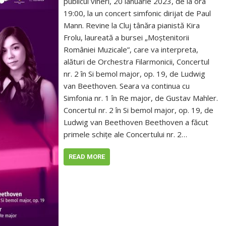
publicul vineri, 20 ianuarie 2023, de la ora
19:00, la un concert simfonic dirijat de Paul
Mann. Revine la Cluj tânăra pianistă Kira
Frolu, laureată a bursei „Moștenitorii
României Muzicale”, care va interpreta,
alături de Orchestra Filarmonicii, Concertul
nr. 2 în Si bemol major, op. 19, de Ludwig
van Beethoven. Seara va continua cu
Simfonia nr. 1 în Re major, de Gustav Mahler.
Concertul nr. 2 în Si bemol major, op. 19, de
Ludwig van Beethoven Beethoven a făcut
primele schițe ale Concertului nr. 2…
READ MORE