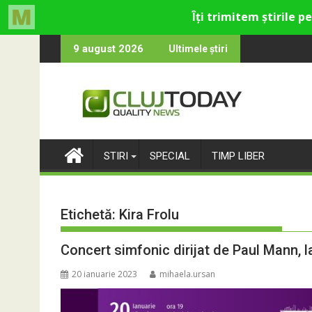
Skip
co-catolică din Cluj
mele care rămân: Almost Still
Trendyol re
9 august 2026
Ultimele știri
to
content
STIRI
SPECIAL
TIMP LIBER
Etichetă:
Kira Frolu
Concert simfonic dirijat de Paul Mann, la
20 ianuarie 2023
mihaela.ursan