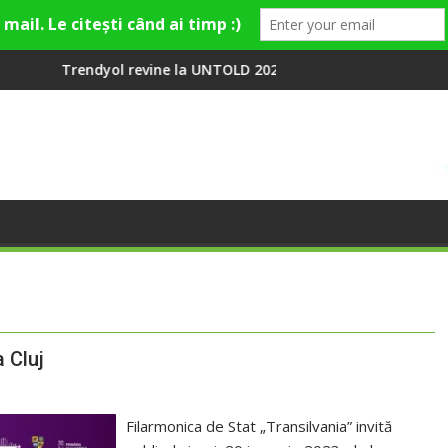
vine la UNTOLD 2026: Colecții capsulă lansate cu Gina, Smiley și
Peste 100 000 de o
 Cluj
Filarmonica de Stat „Transilvania” invită