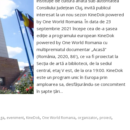
instituție de cultură aflată sub autoritatea
Consiliului Județean Cluj, invită publicul
interesat la un nou sezon KineDok powered
by One World Romania. În data de 23
septembrie 2021 începe cea de-a șasea
ediție a programului european KineDok
powered by One World Romania cu
multipremiatul documentar „Acasă”
(România, 2020, 86’), ce va fi proiectat la
Secția de artă a bibliotecii, de la sediul
central, etaj V est, de la ora 19:00. KineDok
este un program unic în Europa prin
amploarea sa, desfășurându-se concomitent
în șapte țări…
,
,
,
,
,
,
oga
eveniment
KineDok
One World Romania
organizator
proiect