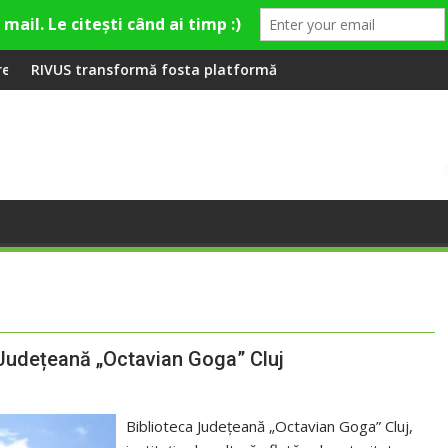
ieră la Fashion Village
mă fosta platformă Carbochim într-un nou centru cultural și de
Când luna devine o înt
 Județeană „Octavian Goga” Cluj
Biblioteca Județeană „Octavian Goga” Cluj,