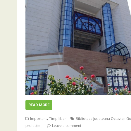
READ MORE
,
Important
Timp liber
Biblioteca Judeteana Octavian G
proiecţie
Leave a comment