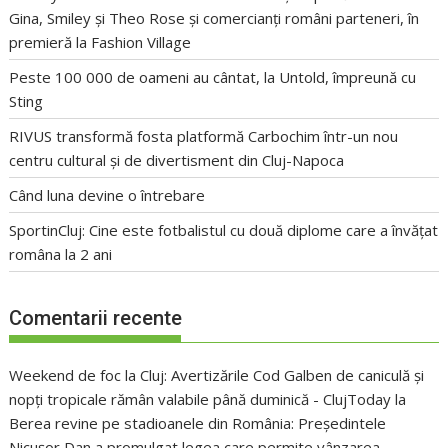
Gina, Smiley și Theo Rose și comercianți români parteneri, în
premieră la Fashion Village
Peste 100 000 de oameni au cântat, la Untold, împreună cu
Sting
RIVUS transformă fosta platformă Carbochim într-un nou
centru cultural și de divertisment din Cluj-Napoca
Când luna devine o întrebare
SportinCluj: Cine este fotbalistul cu două diplome care a învățat
româna la 2 ani
Comentarii recente
Weekend de foc la Cluj: Avertizările Cod Galben de caniculă și
nopți tropicale rămân valabile până duminică - ClujToday
la
Berea revine pe stadioanele din România: Președintele
Nicușor Dan a promulgat legea care permite vânzarea