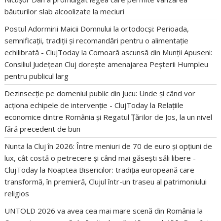
băuturilor slab alcoolizate la meciuri
Postul Adormirii Maicii Domnului la ortodocși: Perioada,
semnificații, tradiții și recomandări pentru o alimentație
echilibrată - ClujToday
la
Comoară ascunsă din Munții Apuseni:
Consiliul Județean Cluj dorește amenajarea Peșterii Humpleu
pentru publicul larg
Dezinsecție pe domeniul public din Jucu: Unde și când vor
acționa echipele de intervenție - ClujToday
la
Relațiile
economice dintre România și Regatul Țărilor de Jos, la un nivel
fără precedent de bun
Nunta la Cluj în 2026: Între meniuri de 70 de euro și opțiuni de
lux, cât costă o petrecere și când mai găsești săli libere -
ClujToday
la
Noaptea Bisericilor: tradiția europeană care
transformă, în premieră, Clujul într-un traseu al patrimoniului
religios
UNTOLD 2026 va avea cea mai mare scenă din România
la