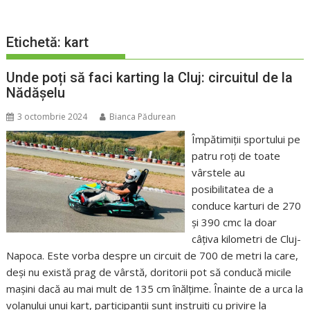
Etichetă:
kart
Unde poți să faci karting la Cluj: circuitul de la
Nădășelu
3 octombrie 2024
Bianca Pădurean
Împătimiții sportului pe
patru roți de toate
vârstele au
posibilitatea de a
conduce karturi de 270
și 390 cmc la doar
câțiva kilometri de Cluj-
Napoca. Este vorba despre un circuit de 700 de metri la care,
deși nu există prag de vârstă, doritorii pot să conducă micile
mașini dacă au mai mult de 135 cm înălțime. Înainte de a urca la
volanului unui kart, participanții sunt instruiți cu privire la