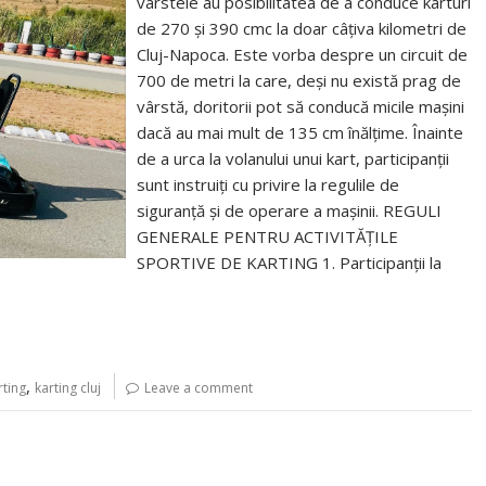
vârstele au posibilitatea de a conduce karturi
de 270 și 390 cmc la doar câțiva kilometri de
Cluj-Napoca. Este vorba despre un circuit de
700 de metri la care, deși nu există prag de
vârstă, doritorii pot să conducă micile mașini
dacă au mai mult de 135 cm înălțime. Înainte
de a urca la volanului unui kart, participanții
sunt instruiți cu privire la regulile de
siguranță și de operare a mașinii. REGULI
GENERALE PENTRU ACTIVITĂȚILE
SPORTIVE DE KARTING 1. Participanții la
,
rting
karting cluj
Leave a comment