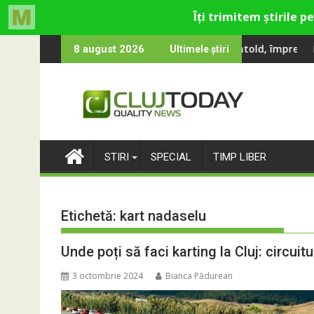
Skip
Smiley și Theo Rose și comercianți români parteneri, în premieră
000 de oameni au cântat, la Untold, împreună cu Sting
RIVUS transformă f
8 august 2026
Ultimele știri
to
content
STIRI
SPECIAL
TIMP LIBER
Etichetă:
kart nadaselu
Unde poți să faci karting la Cluj: circuit
3 octombrie 2024
Bianca Pădurean