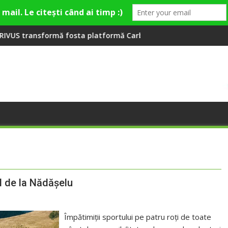
 la Fashion Village
osta platformă Carbochim într-un nou centru cultural și de di
Când luna devine o întreba
ul de la Nădășelu
Împătimiții sportului pe patru roți de toate