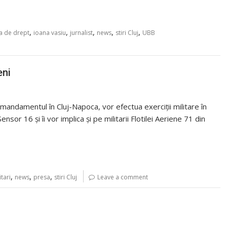
,
,
,
,
,
ea de drept
ioana vasiu
jurnalist
news
stiri Cluj
UBB
eni
omandamentul în Cluj-Napoca, vor efectua exerciții militare în
or 16 și îi vor implica și pe militarii Flotilei Aeriene 71 din
,
,
,
itari
news
presa
stiri Cluj
Leave a comment