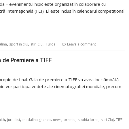
da – evenimentul hipic este organizat în colaborare cu
 Internațională (FEI). El este inclus în calendarul competițional
,
,
,
alina
sport in cluj
stiri Cluj
Turda
Leave a comment
la de Premiere a TIFF
propie de final. Gala de premiere a TIFF va avea loc sâmbătă
onie vor participa vedete ale cinematografiei mondiale, precum
,
,
,
,
,
,
,
mith
jurnalist
madalina ghenea
news
premiu
sophia loren
stiri Cluj
TIFF