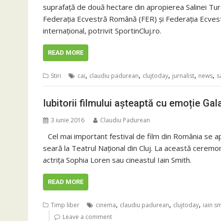
suprafață de două hectare din apropierea Salinei Tur
Federația Ecvestră Română (FER) și Federația Ecvestră
internațional, potrivit SportinCluj.ro.
READ MORE
,
,
,
,
,
Stiri
cai
claudiu padurean
clujtoday
jurnalist
news
s
Iubitorii filmului așteaptă cu emoție Ga
3 iunie 2016
Claudiu Padurean
Cel mai important festival de film din România se a
seară la Teatrul Național din Cluj. La această cerem
actrița Sophia Loren sau cineastul Iain Smith.
READ MORE
,
,
,
Timp liber
cinema
claudiu padurean
clujtoday
iain s
Leave a comment