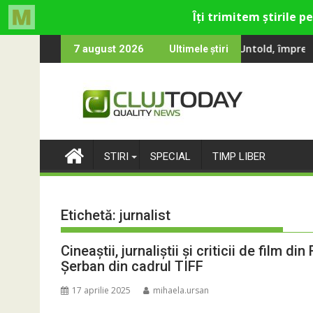
Skip
, Smiley și Theo Rose și comercianți români parteneri, în premie
0 000 de oameni au cântat, la Untold, împreună cu Sting
RIVUS transformă
7 august 2026
Ultimele știri
to
content
STIRI
SPECIAL
TIMP LIBER
Etichetă:
jurnalist
Cineaștii, jurnaliștii și criticii de film
Șerban din cadrul TIFF
17 aprilie 2025
mihaela.ursan