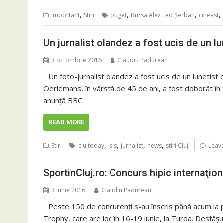
,
,
,
,
Important
Stiri
buget
Bursa Alex Leo Șerban
cineast
Un jurnalist olandez a fost ucis de un lun
3 octombrie 2016
Claudiu Padurean
Un foto-jurnalist olandez a fost ucis de un lunetist 
Oerlemans, în vârstă de 45 de ani, a fost doborât în t
anunţă BBC.
READ MORE
,
,
,
,
Stiri
clujtoday
isis
jurnalist
news
stiri Cluj
Leav
SportinCluj.ro: Concurs hipic internaţion
3 iunie 2016
Claudiu Padurean
Peste 150 de concurenți s-au înscris până acum la p
Trophy, care are loc în 16-19 iunie, la Turda. Desfăș