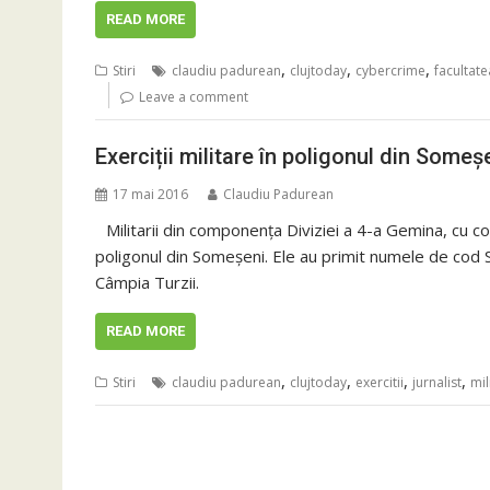
READ MORE
,
,
,
Stiri
claudiu padurean
clujtoday
cybercrime
facultat
Leave a comment
Exerciții militare în poligonul din Someș
17 mai 2016
Claudiu Padurean
Militarii din componența Diviziei a 4-a Gemina, cu c
poligonul din Someșeni. Ele au primit numele de cod Sens
Câmpia Turzii.
READ MORE
,
,
,
,
Stiri
claudiu padurean
clujtoday
exercitii
jurnalist
mil