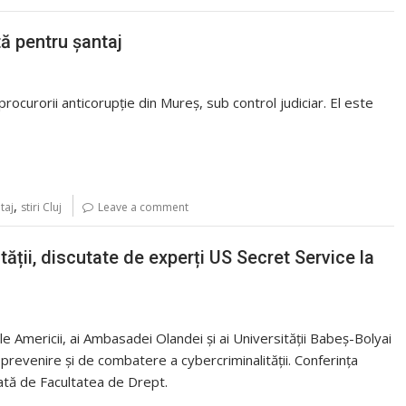
tă pentru șantaj
 procurorii anticorupție din Mureș, sub control judiciar. El este
,
taj
stiri Cluj
Leave a comment
ății, discutate de experți US Secret Service la
le Americii, ai Ambasadei Olandei și ai Universității Babeș-Bolyai
e prevenire și de combatere a cybercriminalității. Conferința
tă de Facultatea de Drept.