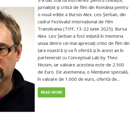
S-a dat startul înscrierilor pentru cineaștii,
jurnaliștii și criticii de film din România pentru
o nouă ediție a Bursei Alex. Leo Șerban, din
cadrul Festivalul Internațional de Film
Transilvania (TIFF, 13-22 iunie 2025). Bursa
Alex. Leo Șerban a fost inițiată în memoria
unuia dintre cei mai apreciați critici de film din
țara noastră și va fi oferită și în acest an în
parteneriat cu Conceptual Lab by Theo
Nissim, iar valoare acesteia este de 2.500
de Euro. De asemenea, o Mențiune specială,
în valoare de 1.000 de euro, oferită de…
READ MORE