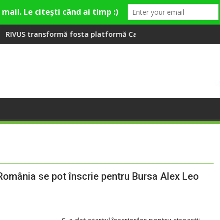
ră la Fashion Village
 fosta platformă Carbochim într-un nou centru cultural și de d
Când luna devine o întreb
 din România se pot înscrie pentru Bursa Alex Leo