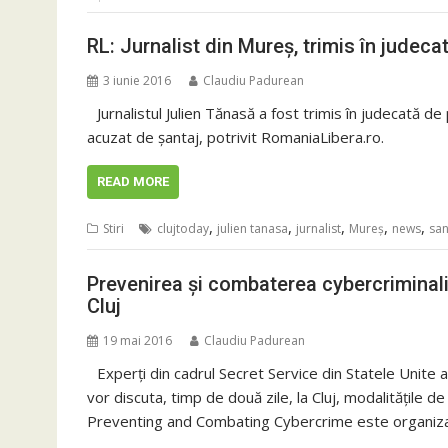
RL: Jurnalist din Mureș, trimis în judeca
3 iunie 2016
Claudiu Padurean
Jurnalistul Julien Tănasă a fost trimis în judecată de
acuzat de șantaj, potrivit RomaniaLibera.ro.
READ MORE
,
,
,
,
,
Stiri
clujtoday
julien tanasa
jurnalist
Mureş
news
san
Prevenirea și combaterea cybercriminalit
Cluj
19 mai 2016
Claudiu Padurean
Experți din cadrul Secret Service din Statele Unite a
vor discuta, timp de două zile, la Cluj, modalitățile d
Preventing and Combating Cybercrime este organiza