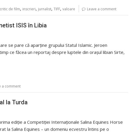
,
,
,
,
critic de film
inscrieri
jurnalist
TIFF
valoare
Leave a comment
etist ISIS în Libia
care se pare că aparţine grupului Statul Islamic. Jeroen
imp ce făcea un reportaj despre luptele din oraşul libian Sirte,
e a comment
al la Turda
rima ediție a Competiției Internaționale Salina Equines Horse
urat la Salina Equines – un domeniu ecvestru întins pe o