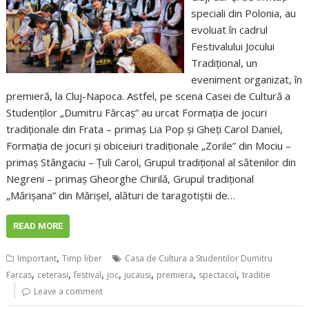
speciali din Polonia, au
evoluat în cadrul
Festivalului Jocului
Tradițional, un
eveniment organizat, în
premieră, la Cluj-Napoca. Astfel, pe scena Casei de Cultură a
Studenților „Dumitru Fărcaș” au urcat Formația de jocuri
tradiționale din Frata – primaș Lia Pop și Gheți Carol Daniel,
Formația de jocuri și obiceiuri tradiționale „Zorile” din Mociu –
primaș Stângaciu – Țuli Carol, Grupul tradițional al sătenilor din
Negreni – primaș Gheorghe Chirilă, Grupul tradițional
„Mărișana” din Mărișel, alături de taragotiștii de…
READ MORE
,
Important
Timp liber
Casa de Cultura a Studentilor Dumitru
,
,
,
,
,
,
,
Farcas
ceterasi
festival
joc
jucausi
premiera
spectacol
traditie
Leave a comment