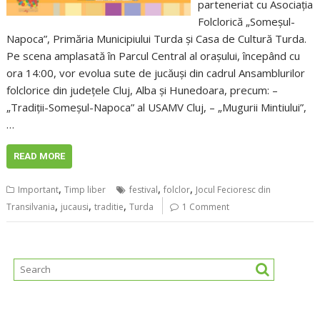
parteneriat cu Asociația
Folclorică „Someșul-
Napoca”, Primăria Municipiului Turda și Casa de Cultură Turda.
Pe scena amplasată în Parcul Central al orașului, începând cu
ora 14:00, vor evolua sute de jucăuși din cadrul Ansamblurilor
folclorice din județele Cluj, Alba și Hunedoara, precum: –
„Tradiții-Someșul-Napoca” al USAMV Cluj, – „Mugurii Mintiului”,
…
READ MORE
,
,
,
Important
Timp liber
festival
folclor
Jocul Fecioresc din
,
,
,
Transilvania
jucausi
traditie
Turda
1 Comment