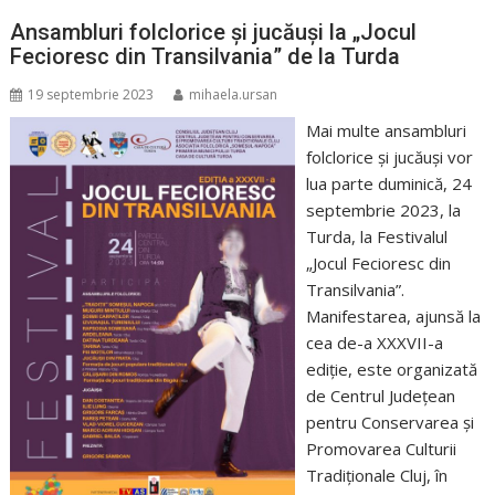
Ansambluri folclorice și jucăuși la „Jocul
Fecioresc din Transilvania” de la Turda
19 septembrie 2023
mihaela.ursan
Mai multe ansambluri
folclorice și jucăuși vor
lua parte duminică, 24
septembrie 2023, la
Turda, la Festivalul
„Jocul Fecioresc din
Transilvania”.
Manifestarea, ajunsă la
cea de-a XXXVII-a
ediție, este organizată
de Centrul Județean
pentru Conservarea și
Promovarea Culturii
Tradiționale Cluj, în