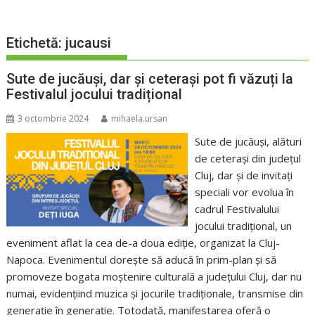
Etichetă:
jucausi
Sute de jucăuși, dar și ceterași pot fi văzuți la
Festivalul jocului tradițional
3 octombrie 2024
mihaela.ursan
Sute de jucăuși, alături
de ceterași din județul
Cluj, dar și de invitați
speciali vor evolua în
cadrul Festivalului
jocului tradițional, un
eveniment aflat la cea de-a doua ediție, organizat la Cluj-
Napoca. Evenimentul dorește să aducă în prim-plan și să
promoveze bogata moștenire culturală a județului Cluj, dar nu
numai, evidențiind muzica și jocurile tradiționale, transmise din
generație în generație. Totodată, manifestarea oferă o