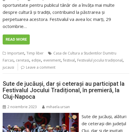
oportunitate pentru publicul tânăr de a învăța mai multe
despre cultură și tradiții, contribuind la păstrarea și
perpetuarea acestora. Festivalul va avea loc marți, 29
octombrie…
READ MORE
,
Important
Timp liber
Casa de Cultura a Studentilor Dumitru
,
,
,
,
,
,
Farcas
ceretasi
ediţie
eveniment
festival
Festivalul jocului tradițional
jucausi
Leave a comment
Sute de jucăuși, dar și ceterași au participat la
Festivalul Jocului Tradițional, în premieră, la
Cluj-Napoca
2 noiembrie 2023
mihaela.ursan
Sute de jucăuși, alături
de ceterași din județul
Cluj, dar și de invitați