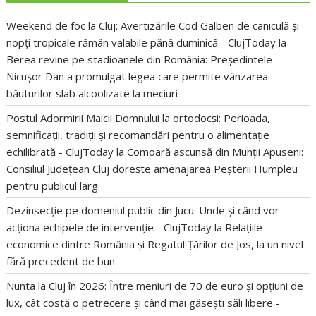
Weekend de foc la Cluj: Avertizările Cod Galben de caniculă și
nopți tropicale rămân valabile până duminică - ClujToday
la
Berea revine pe stadioanele din România: Președintele
Nicușor Dan a promulgat legea care permite vânzarea
băuturilor slab alcoolizate la meciuri
Postul Adormirii Maicii Domnului la ortodocși: Perioada,
semnificații, tradiții și recomandări pentru o alimentație
echilibrată - ClujToday
la
Comoară ascunsă din Munții Apuseni:
Consiliul Județean Cluj dorește amenajarea Peșterii Humpleu
pentru publicul larg
Dezinsecție pe domeniul public din Jucu: Unde și când vor
acționa echipele de intervenție - ClujToday
la
Relațiile
economice dintre România și Regatul Țărilor de Jos, la un nivel
fără precedent de bun
Nunta la Cluj în 2026: Între meniuri de 70 de euro și opțiuni de
lux, cât costă o petrecere și când mai găsești săli libere -